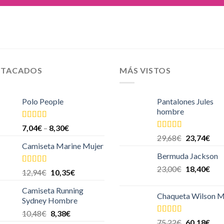
STACADOS
MÁS VISTOS
Polo People
Pantalones Jules
hombre
Valorado en
7,04
€
–
8,30
€
5.00
de 5
Valorado en
29,68
€
23,74
€
5.00
de 5
Camiseta Marine Mujer
Bermuda Jackson
23,00
€
18,40
€
Valorado
12,94
€
10,35
€
en
4.00
de
5
Camiseta Running
Chaqueta Wilson M
Sydney Hombre
10,48
€
8,38
€
Valorado en
75,22
€
60,18
€