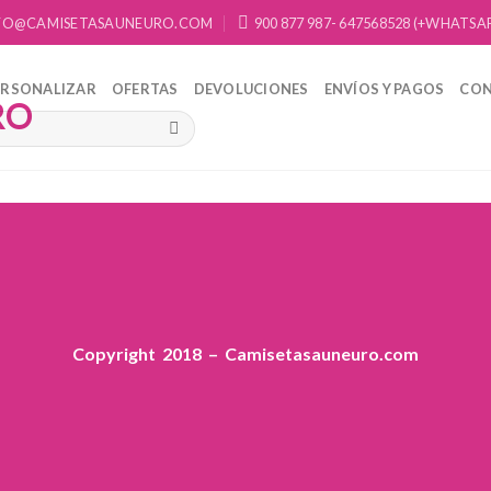
FO@CAMISETASAUNEURO.COM
900 877 987- 647568528 (+WHATSA
ERSONALIZAR
OFERTAS
DEVOLUCIONES
ENVÍOS Y PAGOS
CO
Copyright 2018 – Camisetasauneuro.com