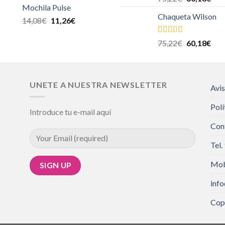
5.00
de 5
Mochila Pulse
Chaqueta Wilson
14,08
€
11,26
€
Valorado en
75,22
€
60,18
€
5.00
de 5
UNETE A NUESTRA NEWSLETTER
Avis
Polí
Introduce tu e-mail aquí
Con
Tel.
Mob
inf
Cop