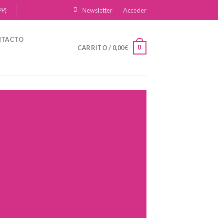
PP)
Newsletter
Acceder
NTACTO
0
CARRITO /
0,00
€