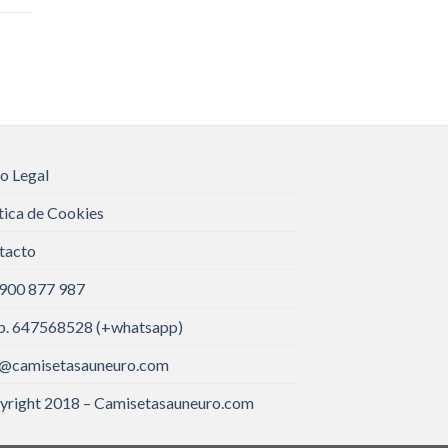
o Legal
tica de Cookies
tacto
 900 877 987
. 647568528 (+whatsapp)
o@camisetasauneuro.com
yright 2018 – Camisetasauneuro.com