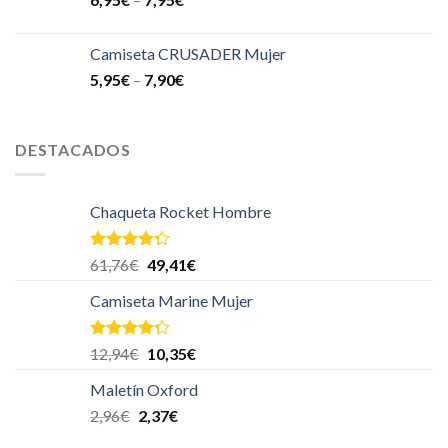
Camiseta CRUSADER Mujer
5,95
€
–
7,90
€
DESTACADOS
Chaqueta Rocket Hombre
Valorado
61,76
€
49,41
€
en
4.00
de 5
Camiseta Marine Mujer
Valorado
12,94
€
10,35
€
en
4.00
de 5
Maletín Oxford
2,96
€
2,37
€