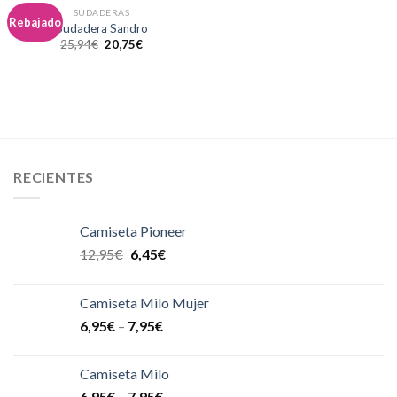
SUDADERAS
Añadir
Rebajado
Sudadera Sandro
a la
25,94
€
20,75
€
lista de
deseos
RECIENTES
Camiseta Pioneer
12,95
€
6,45
€
Camiseta Milo Mujer
6,95
€
–
7,95
€
Camiseta Milo
6,95
€
–
7,95
€