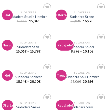
SUDADERAS
SUDADERAS
Añadir
Añadir
Hot
Oferta
Sudadera Studio Hombre
Sudadera Stone
a la
a la
18,80
€
15,04
€
20,34
€
16,27
€
lista de
lista de
deseos
deseos
SUDADERAS
SUDADERAS
Añadir
Añadir
Nuevo
¡Rebajado!
Sudadera Stan
Sudadera Spider
a la
a la
15,01
€
–
15,79
€
8,59
€
–
10,10
€
lista de
lista de
deseos
deseos
SUDADERAS
SUDADERAS
Añadir
Añadir
Hot
Trend
Sudadera Spencer
Sudadera Soul Hombre
a la
a la
18,24
€
–
20,10
€
26,06
€
20,85
€
lista de
lista de
deseos
deseos
SUDADERAS
SUDADERAS
Añadir
Añadir
Oferta
¡Rebajado!
Sudadera Snake
Sudadera Slam
a la
a la