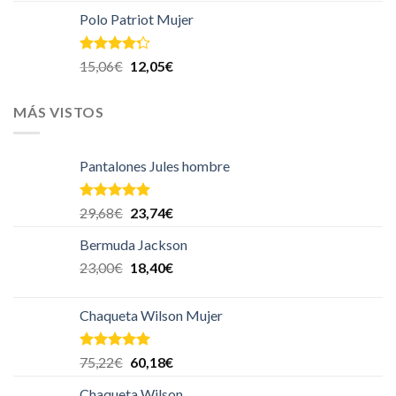
Polo Patriot Mujer
Valorado
15,06
€
12,05
€
en
4.00
de 5
MÁS VISTOS
Pantalones Jules hombre
Valorado en
29,68
€
23,74
€
5.00
de 5
Bermuda Jackson
23,00
€
18,40
€
Chaqueta Wilson Mujer
Valorado en
75,22
€
60,18
€
5.00
de 5
Chaqueta Wilson