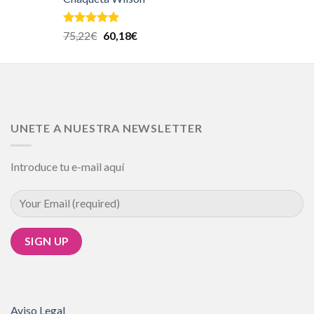
Valorado en
75,22
€
60,18
€
5.00
de 5
UNETE A NUESTRA NEWSLETTER
Introduce tu e-mail aquí
Aviso Legal