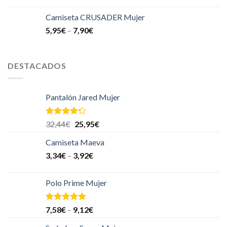
Camiseta CRUSADER Mujer
5,95
€
–
7,90
€
DESTACADOS
Pantalón Jared Mujer
Valorado
32,44
€
25,95
€
en
4.00
de 5
Camiseta Maeva
3,34
€
–
3,92
€
Polo Prime Mujer
Valorado en
7,58
€
–
9,12
€
5.00
de 5