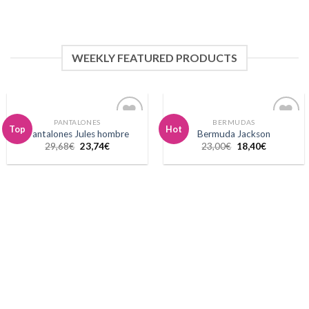
WEEKLY FEATURED PRODUCTS
PANTALONES
BERMUDAS
Top
Hot
Pantalones Jules hombre
Bermuda Jackson
Añadir
Añadir
29,68
€
23,74
€
23,00
€
18,40
€
a la
a la
lista de
lista de
deseos
deseos