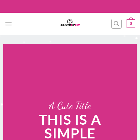
Skip
to
content
0
A Cute Title
THIS IS A
SIMPLE