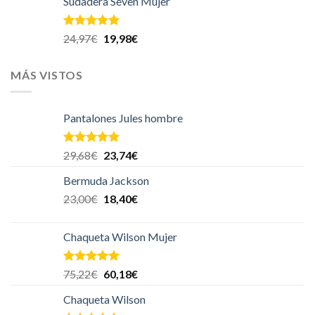
Sudadera Seven Mujer
Valorado en
24,97
€
19,98
€
5.00
de 5
MÁS VISTOS
Pantalones Jules hombre
Valorado en
29,68
€
23,74
€
5.00
de 5
Bermuda Jackson
23,00
€
18,40
€
Chaqueta Wilson Mujer
Valorado en
75,22
€
60,18
€
5.00
de 5
Chaqueta Wilson