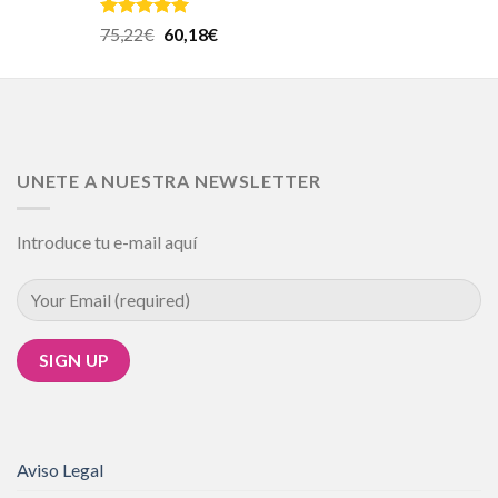
Valorado en
75,22
€
60,18
€
5.00
de 5
UNETE A NUESTRA NEWSLETTER
Introduce tu e-mail aquí
Aviso Legal