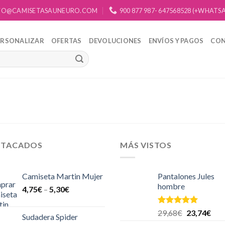
FO@CAMISETASAUNEURO.COM
900 877 987- 647568528 (+WHATS
ERSONALIZAR
OFERTAS
DEVOLUCIONES
ENVÍOS Y PAGOS
CO
STACADOS
MÁS VISTOS
Camiseta Martin Mujer
Pantalones Jules
hombre
4,75
€
–
5,30
€
Valorado en
29,68
€
23,74
€
Sudadera Spider
5.00
de 5