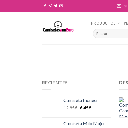
Skip
IN
to
content
PRODUCTOS
P
RECIENTES
DE
Camiseta Pioneer
12,95
€
6,45
€
Camiseta Milo Mujer