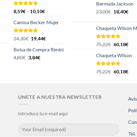
Bermuda Jackson
Valorado en
8,59
€
–
10,10
€
23,00
€
18,40
€
5.00
de 5
Camisa Becker Mujer
Chaqueta Wilson M
Valorado en
24,30
€
19,44
€
5.00
de 5
Valorado en
75,22
€
60,18
€
5.00
de 5
Bolsa de Compra Rimini
Chaqueta Wilson
4,80
€
3,84
€
Valorado en
75,22
€
60,18
€
5.00
de 5
UNETE A NUESTRA NEWSLETTER
Avis
Polí
Introduce tu e-mail aquí
Con
Tel.