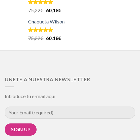
Valorado en
75,22
€
60,18
€
5.00
de 5
Chaqueta Wilson
Valorado en
75,22
€
60,18
€
5.00
de 5
UNETE A NUESTRA NEWSLETTER
Introduce tu e-mail aquí