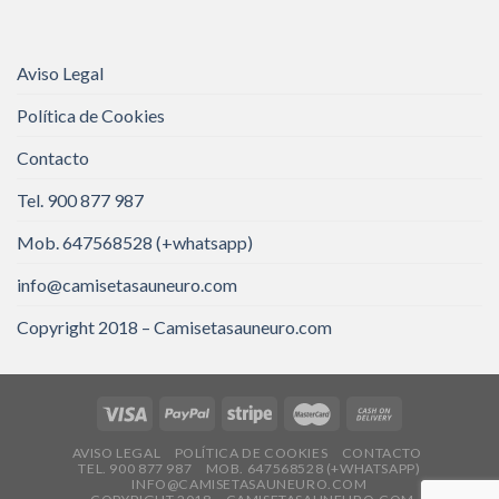
Aviso Legal
Política de Cookies
Contacto
Tel. 900 877 987
Mob. 647568528 (+whatsapp)
info@camisetasauneuro.com
Copyright 2018 – Camisetasauneuro.com
AVISO LEGAL
POLÍTICA DE COOKIES
CONTACTO
TEL. 900 877 987
MOB. 647568528 (+WHATSAPP)
INFO@CAMISETASAUNEURO.COM