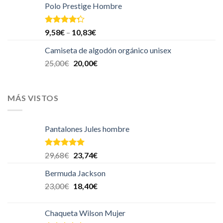
Polo Prestige Hombre
Valorado
9,58
€
–
10,83
€
en
4.00
de 5
Camiseta de algodón orgánico unisex
25,00
€
20,00
€
MÁS VISTOS
Pantalones Jules hombre
Valorado en
29,68
€
23,74
€
5.00
de 5
Bermuda Jackson
23,00
€
18,40
€
Chaqueta Wilson Mujer