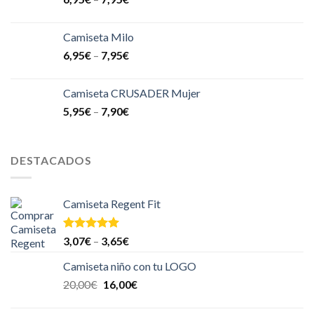
Camiseta Milo
6,95
€
–
7,95
€
Camiseta CRUSADER Mujer
5,95
€
–
7,90
€
DESTACADOS
Camiseta Regent Fit
Valorado en
3,07
€
–
3,65
€
5.00
de 5
Camiseta niño con tu LOGO
20,00
€
16,00
€