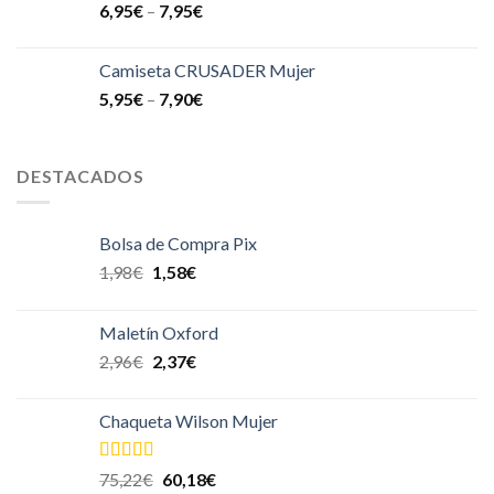
6,95
€
–
7,95
€
Camiseta CRUSADER Mujer
5,95
€
–
7,90
€
DESTACADOS
Bolsa de Compra Pix
1,98
€
1,58
€
Maletín Oxford
2,96
€
2,37
€
Chaqueta Wilson Mujer
Valorado en
75,22
€
60,18
€
5.00
de 5