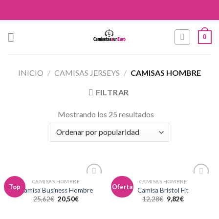
Skip
to
content
0
INICIO
/
CAMISAS JERSEYS
/
CAMISAS HOMBRE
FILTRAR
Mostrando los 25 resultados
CAMISAS HOMBRE
CAMISAS HOMBRE
Añadir
Añadir
Top
Oferta
Camisa Business Hombre
Camisa Bristol Fit
a la
a la
25,62
€
20,50
€
12,28
€
9,82
€
lista de
lista de
deseos
deseos