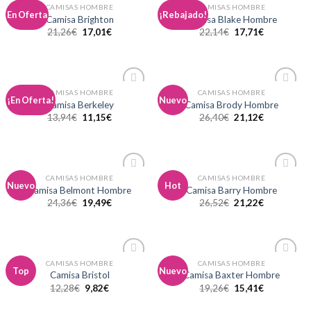
CAMISAS HOMBRE
CAMISAS HOMBRE
Añadir
Añadir
En Oferta
¡Rebajado!
Camisa Brighton
Camisa Blake Hombre
a la
a la
21,26
€
17,01
€
22,14
€
17,71
€
lista de
lista de
deseos
deseos
CAMISAS HOMBRE
CAMISAS HOMBRE
Añadir
Añadir
¡En Oferta!
Nuevo
Camisa Berkeley
Camisa Brody Hombre
a la
a la
13,94
€
11,15
€
26,40
€
21,12
€
lista de
lista de
deseos
deseos
CAMISAS HOMBRE
CAMISAS HOMBRE
Añadir
Añadir
Nuevo
Hot
Camisa Belmont Hombre
Camisa Barry Hombre
a la
a la
24,36
€
19,49
€
26,52
€
21,22
€
lista de
lista de
deseos
deseos
CAMISAS HOMBRE
CAMISAS HOMBRE
Añadir
Añadir
Top
Nuevo
Camisa Bristol
Camisa Baxter Hombre
a la
a la
12,28
€
9,82
€
19,26
€
15,41
€
lista de
lista de
deseos
deseos