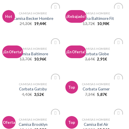
CAMISAS HOMBRE
CAMISAS HOMBRE
Añadir
Añadir
Hot
¡Rebajado!
Camisa Becker Hombre
Camisa Baltimore Fit
a la
a la
24,30
€
19,44
€
13,72
€
10,98
€
lista de
lista de
deseos
deseos
CAMISAS HOMBRE
CAMISAS HOMBRE
Añadir
Añadir
¡En Oferta!
¡En Oferta!
Camisa Baltimore
Corbata Globe
a la
a la
13,70
€
10,96
€
3,64
€
2,91
€
lista de
lista de
deseos
deseos
CAMISAS HOMBRE
CAMISAS HOMBRE
Añadir
Añadir
Top
Corbata Gatsby
Corbata Garner
a la
a la
4,40
€
3,52
€
7,34
€
5,87
€
lista de
lista de
deseos
deseos
CAMISAS HOMBRE
CAMISAS HOMBRE
Añadir
Añadir
Oferta
Top
Camisa Brooklyn
Camisa Bel Air
a la
a la