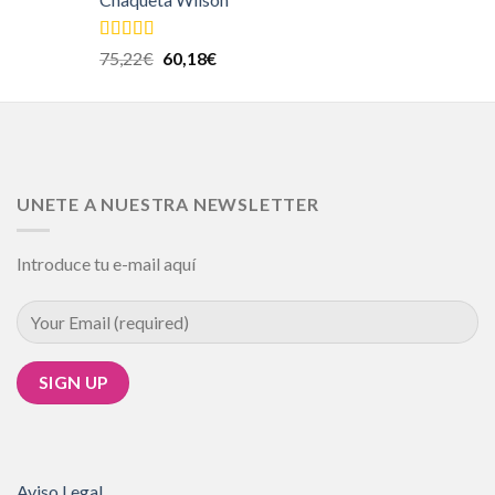
Valorado en
75,22
€
60,18
€
5.00
de 5
UNETE A NUESTRA NEWSLETTER
Introduce tu e-mail aquí
Aviso Legal