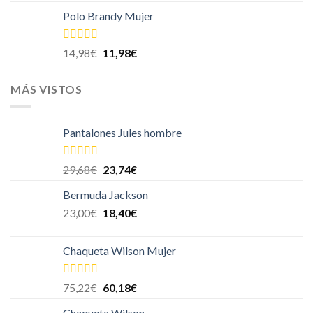
Polo Brandy Mujer
Valorado en
14,98
€
11,98
€
5.00
de 5
MÁS VISTOS
Pantalones Jules hombre
Valorado en
29,68
€
23,74
€
5.00
de 5
Bermuda Jackson
23,00
€
18,40
€
Chaqueta Wilson Mujer
Valorado en
75,22
€
60,18
€
5.00
de 5
Chaqueta Wilson