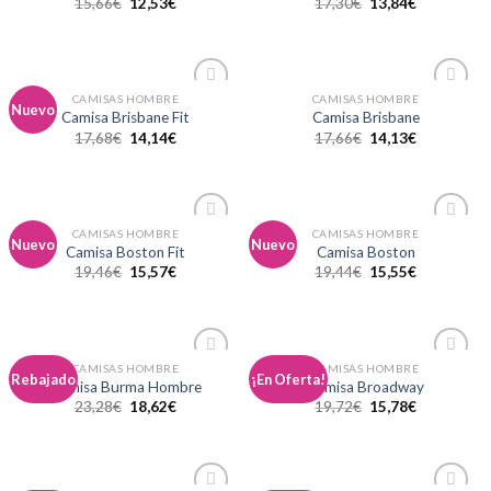
15,66
€
12,53
€
17,30
€
13,84
€
lista de
lista de
deseos
deseos
CAMISAS HOMBRE
CAMISAS HOMBRE
Añadir
Añadir
Nuevo
Camisa Brisbane Fit
Camisa Brisbane
a la
a la
17,68
€
14,14
€
17,66
€
14,13
€
lista de
lista de
deseos
deseos
CAMISAS HOMBRE
CAMISAS HOMBRE
Añadir
Añadir
Nuevo
Nuevo
Camisa Boston Fit
Camisa Boston
a la
a la
19,46
€
15,57
€
19,44
€
15,55
€
lista de
lista de
deseos
deseos
CAMISAS HOMBRE
CAMISAS HOMBRE
Añadir
Añadir
Rebajado
¡En Oferta!
Camisa Burma Hombre
Camisa Broadway
a la
a la
23,28
€
18,62
€
19,72
€
15,78
€
lista de
lista de
deseos
deseos