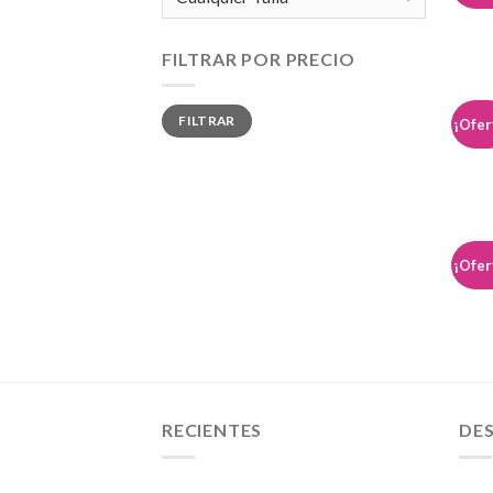
FILTRAR POR PRECIO
Precio
Precio
FILTRAR
mínimo
máximo
¡Ofer
¡Ofer
RECIENTES
DE