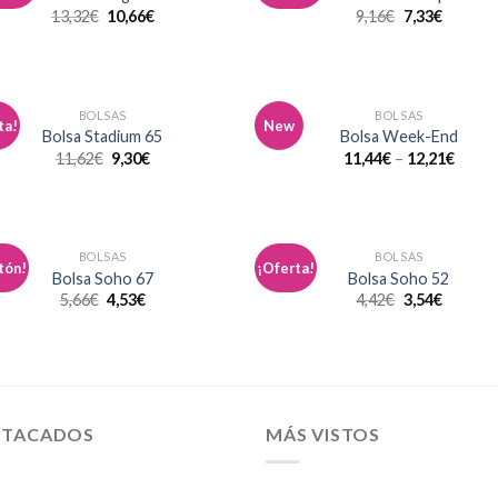
a la
a 
13,32
€
10,66
€
9,16
€
7,33
€
lista de
list
deseos
des
BOLSAS
BOLSAS
ta!
New
Añadir
Aña
Bolsa Stadium 65
Bolsa Week-End
a la
a 
11,62
€
9,30
€
11,44
€
–
12,21
€
lista de
list
deseos
des
BOLSAS
BOLSAS
tón!
¡Oferta!
Añadir
Aña
Bolsa Soho 67
Bolsa Soho 52
a la
a 
5,66
€
4,53
€
4,42
€
3,54
€
lista de
list
deseos
des
STACADOS
MÁS VISTOS