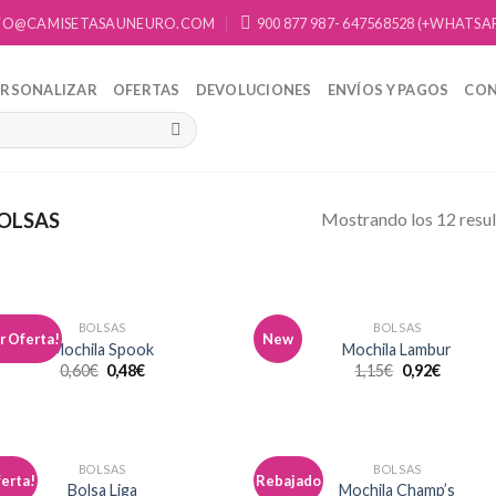
FO@CAMISETASAUNEURO.COM
900 877 987- 647568528 (+WHATSA
ERSONALIZAR
OFERTAS
DEVOLUCIONES
ENVÍOS Y PAGOS
CO
Mostrando los 12 resu
OLSAS
BOLSAS
BOLSAS
r Oferta!
New
Añadir
Aña
Mochila Spook
Mochila Lambur
a la
a 
0,60
€
0,48
€
1,15
€
0,92
€
lista de
list
deseos
des
BOLSAS
BOLSAS
ferta!
Rebajado
Añadir
Aña
Bolsa Liga
Mochila Champ’s