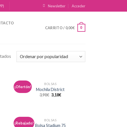
PP)
Newsletter
Acceder
NTACTO
0
CARRITO /
0,00
€
ltados
BOLSAS
¡Ofertón!
dir
Añadir
Mochila District
la
a la
3,98
€
3,18
€
a de
lista de
eos
deseos
BOLSAS
¡Rebajado!
dir
Añadir
Bolsa Stadium 75