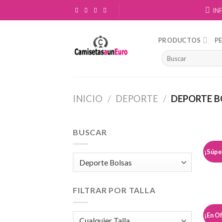
Skip
IN
to
content
PRODUCTOS
P
INICIO
/
DEPORTE
/
DEPORTE B
BUSCAR
¡Súpe
FILTRAR POR TALLA
¡En O