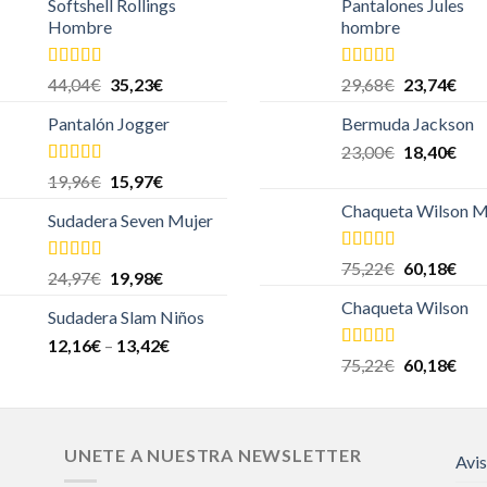
Softshell Rollings
Pantalones Jules
Hombre
hombre
Valorado
Valorado en
44,04
€
35,23
€
29,68
€
23,74
€
en
4.00
de
5.00
de 5
5
Pantalón Jogger
Bermuda Jackson
23,00
€
18,40
€
Valorado
19,96
€
15,97
€
en
4.00
de
Chaqueta Wilson M
5
Sudadera Seven Mujer
Valorado en
75,22
€
60,18
€
Valorado en
24,97
€
19,98
€
5.00
de 5
5.00
de 5
Chaqueta Wilson
Sudadera Slam Niños
12,16
€
–
13,42
€
Valorado en
75,22
€
60,18
€
5.00
de 5
UNETE A NUESTRA NEWSLETTER
Avis