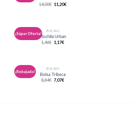
la
a la
14,00
€
11,20
€
a de
lista de
eos
deseos
BOLSAS
¡Súper Oferta!
dir
Añadir
Mochila Urban
la
a la
1,46
€
1,17
€
a de
lista de
eos
deseos
BOLSAS
¡Rebajado!
dir
Añadir
Bolsa Tribeca
la
a la
8,84
€
7,07
€
a de
lista de
eos
deseos