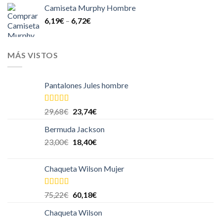
Camiseta Murphy Hombre
6,19
€
–
6,72
€
MÁS VISTOS
Pantalones Jules hombre
Valorado en
29,68
€
23,74
€
5.00
de 5
Bermuda Jackson
23,00
€
18,40
€
Chaqueta Wilson Mujer
Valorado en
75,22
€
60,18
€
5.00
de 5
Chaqueta Wilson