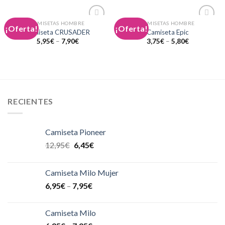
CAMISETAS HOMBRE
CAMISETAS HOMBRE
¡Oferta!
¡Oferta!
Añadir
Añadir
Camiseta CRUSADER
Camiseta Epic
a la
a la
5,95
€
–
7,90
€
3,75
€
–
5,80
€
lista de
lista de
deseos
deseos
RECIENTES
Camiseta Pioneer
12,95
€
6,45
€
Camiseta Milo Mujer
6,95
€
–
7,95
€
Camiseta Milo