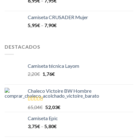
6,95
€
–
7,95
€
Camiseta CRUSADER Mujer
5,95
€
–
7,90
€
DESTACADOS
Camiseta técnica Layom
2,20
€
1,76
€
Chaleco Victoire BW Hombre
Valorado en
65,04
€
52,03
€
5.00
de 5
Camiseta Epic
3,75
€
–
5,80
€