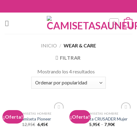
Skip
to
content
0
INICIO
/
WEAR & CARE
FILTRAR
Mostrando los 4 resultados
CAMISETAS HOMBRE
CAMISETAS HOMBRE
¡Oferta!
¡Oferta!
Añadir
Añadir
Camiseta Pioneer
Camiseta CRUSADER Mujer
a la
a la
12,95
€
6,45
€
5,95
€
–
7,90
€
lista de
lista de
deseos
deseos