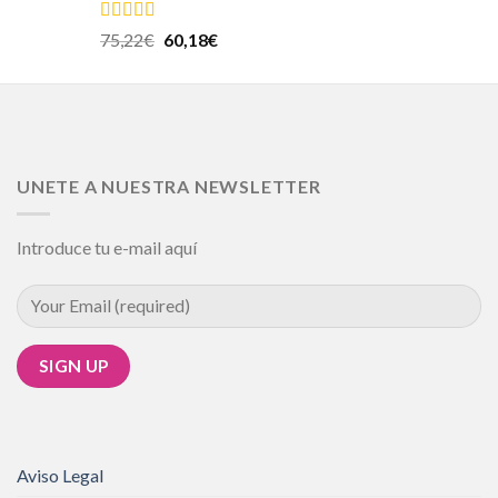
Valorado en
75,22
€
60,18
€
5.00
de 5
UNETE A NUESTRA NEWSLETTER
Introduce tu e-mail aquí
Aviso Legal