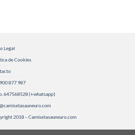
o Legal
tica de Cookies
tacto
 900 877 987
. 647568528 (+whatsapp)
o@camisetasauneuro.com
yright 2018 – Camisetasauneuro.com