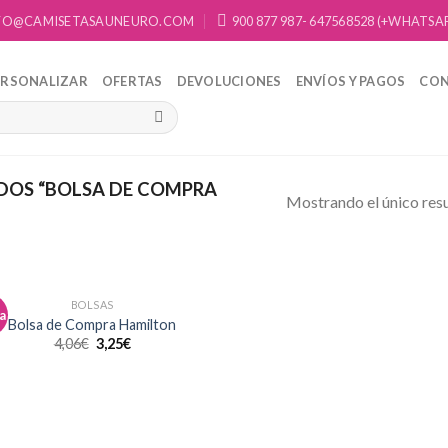
FO@CAMISETASAUNEURO.COM
900 877 987- 647568528 (+WHATSA
ERSONALIZAR
OFERTAS
DEVOLUCIONES
ENVÍOS Y PAGOS
CO
OS “BOLSA DE COMPRA
Mostrando el único res
BOLSAS
a
Añadir
Bolsa de Compra Hamilton
a la
4,06
€
3,25
€
lista de
deseos