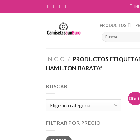
Skip
IN
to
content
PRODUCTOS
P
INICIO
/
PRODUCTOS ETIQUETAD
HAMILTON BARATA”
BUSCAR
Ofert
FILTRAR POR PRECIO
Precio
Precio