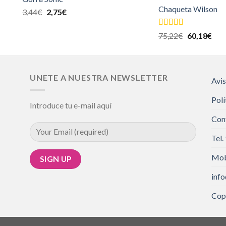
Chaqueta Wilson
3,44
€
2,75
€
Valorado en
75,22
€
60,18
€
5.00
de 5
UNETE A NUESTRA NEWSLETTER
Avis
Polí
Introduce tu e-mail aquí
Con
Tel.
Mob
inf
Cop