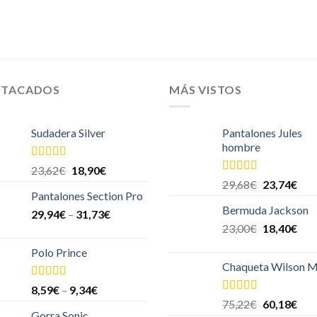
STACADOS
MÁS VISTOS
Sudadera Silver
Pantalones Jules
hombre
Valorado
23,62
€
18,90
€
en
4.00
de
Valorado en
29,68
€
23,74
€
5
5.00
de 5
Pantalones Section Pro
Bermuda Jackson
29,94
€
–
31,73
€
23,00
€
18,40
€
Polo Prince
Chaqueta Wilson M
Valorado
8,59
€
–
9,34
€
en
4.00
de
Valorado en
75,22
€
60,18
€
5
5.00
de 5
Gorra Sonic