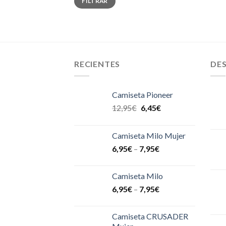
FILTRAR
mínimo
máximo
RECIENTES
DE
Camiseta Pioneer
12,95
€
6,45
€
Camiseta Milo Mujer
6,95
€
–
7,95
€
Camiseta Milo
6,95
€
–
7,95
€
Camiseta CRUSADER