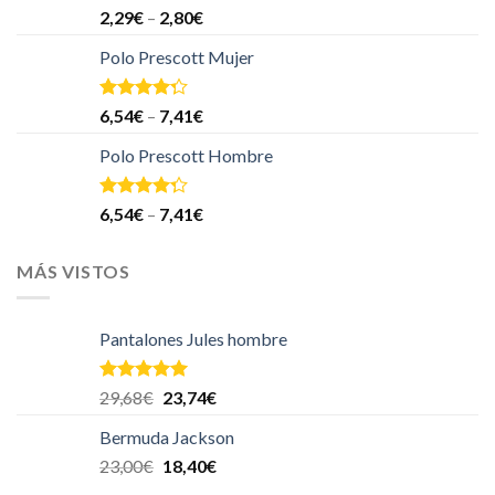
Valorado
2,29
€
–
2,80
€
en
4.00
de 5
Polo Prescott Mujer
Valorado
6,54
€
–
7,41
€
en
4.00
de 5
Polo Prescott Hombre
Valorado
6,54
€
–
7,41
€
en
4.00
de 5
MÁS VISTOS
Pantalones Jules hombre
Valorado en
29,68
€
23,74
€
5.00
de 5
Bermuda Jackson
23,00
€
18,40
€