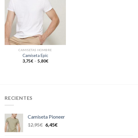
CAMISETAS HOMBRE
Camiseta Epic
3,75
€
–
5,80
€
RECIENTES
Camiseta Pioneer
12,95
€
6,45
€