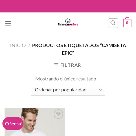
Skip
to
content
0
INICIO
/
PRODUCTOS ETIQUETADOS “CAMISETA
EPIC”
FILTRAR
Mostrando el único resultado
¡Oferta!
Añadir
a la
lista de
deseos