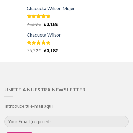
Chaqueta Wilson Mujer
Valorado en
75,22
€
60,18
€
5.00
de 5
Chaqueta Wilson
Valorado en
75,22
€
60,18
€
5.00
de 5
UNETE A NUESTRA NEWSLETTER
Introduce tu e-mail aquí