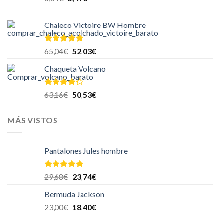
Chaleco Victoire BW Hombre
Valorado en
65,04
€
52,03
€
5.00
de 5
Chaqueta Volcano
Valorado
63,16
€
50,53
€
en
4.00
de 5
MÁS VISTOS
Pantalones Jules hombre
Valorado en
29,68
€
23,74
€
5.00
de 5
Bermuda Jackson
23,00
€
18,40
€