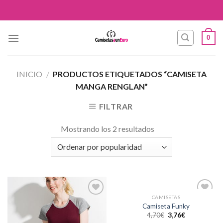
Skip
to
content
0
INICIO
/
PRODUCTOS ETIQUETADOS “CAMISETA
MANGA RENGLAN”
FILTRAR
Mostrando los 2 resultados
CAMISETAS
Añadir
Añadir
Camiseta Funky
a la
a la
4,70
€
3,76
€
lista de
lista de
deseos
deseos