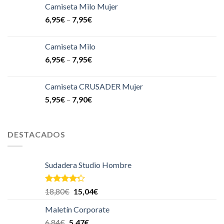
Camiseta Milo Mujer
6,95
€
–
7,95
€
Camiseta Milo
6,95
€
–
7,95
€
Camiseta CRUSADER Mujer
5,95
€
–
7,90
€
DESTACADOS
Sudadera Studio Hombre
Valorado
18,80
€
15,04
€
en
4.00
de 5
Maletín Corporate
6,84
€
5,47
€