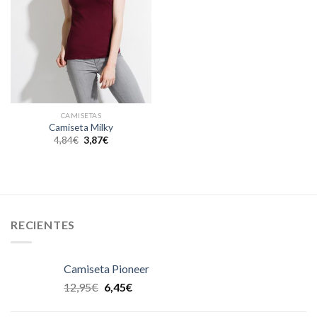
CAMISETAS
Camiseta Milky
4,84
€
3,87
€
RECIENTES
Camiseta Pioneer
12,95
€
6,45
€