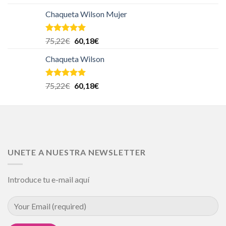
Chaqueta Wilson Mujer
Valorado en
75,22
€
60,18
€
5.00
de 5
Chaqueta Wilson
Valorado en
75,22
€
60,18
€
5.00
de 5
UNETE A NUESTRA NEWSLETTER
Introduce tu e-mail aquí