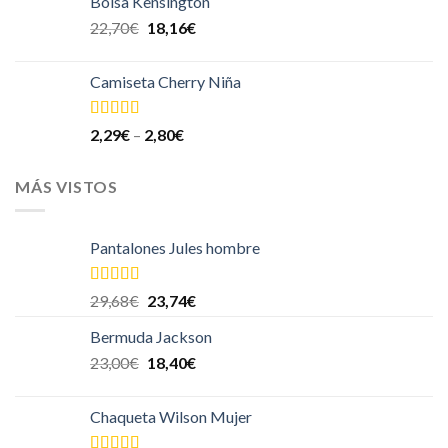
Bolsa Kensington
22,70
€
18,16
€
Camiseta Cherry Niña
Valorado
2,29
€
–
2,80
€
en
4.00
de
5
MÁS VISTOS
Pantalones Jules hombre
Valorado en
29,68
€
23,74
€
5.00
de 5
Bermuda Jackson
23,00
€
18,40
€
Chaqueta Wilson Mujer