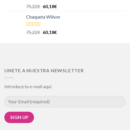
Valorado en
75,22
€
60,18
€
5.00
de 5
Chaqueta Wilson
Valorado en
75,22
€
60,18
€
5.00
de 5
UNETE A NUESTRA NEWSLETTER
Introduce tu e-mail aquí