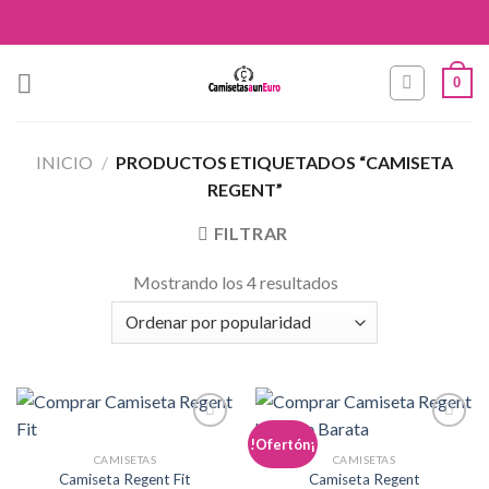
Skip
to
content
0
INICIO
/
PRODUCTOS ETIQUETADOS “CAMISETA
REGENT”
FILTRAR
Mostrando los 4 resultados
Añadir
Añadir
!Ofertón¡
a la
a la
CAMISETAS
CAMISETAS
lista de
lista de
Camiseta Regent Fit
Camiseta Regent
deseos
deseos