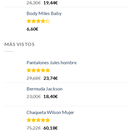
Valorado en
24,30
€
19,44
€
5.00
de 5
Body Miles Baby
Valorado
6,60
€
en
4.00
de 5
MÁS VISTOS
Pantalones Jules hombre
Valorado en
29,68
€
23,74
€
5.00
de 5
Bermuda Jackson
23,00
€
18,40
€
Chaqueta Wilson Mujer
Valorado en
75,22
€
60,18
€
5.00
de 5