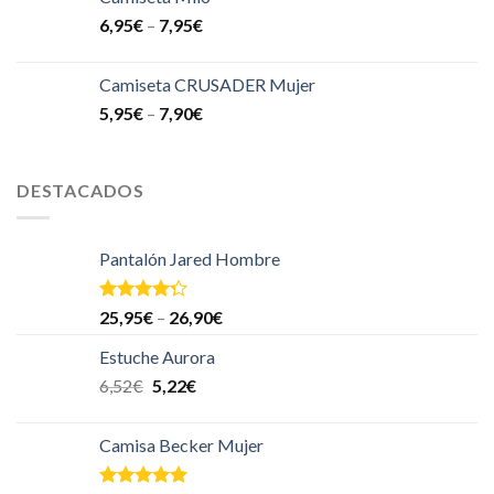
6,95
€
–
7,95
€
Camiseta CRUSADER Mujer
5,95
€
–
7,90
€
DESTACADOS
Pantalón Jared Hombre
Valorado
25,95
€
–
26,90
€
en
4.00
de 5
Estuche Aurora
6,52
€
5,22
€
Camisa Becker Mujer