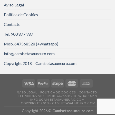
Aviso Legal
Política de Cookies
Contacto
Tel. 900 877 987
Mob. 647568528 (+whatsapp)
info@camisetasauneuro.com
Copyright 2018 – Camisetasauneuro.com
AVISO LEGAL
POLÍTICA DE COOKIES
CONTACTO
TEL. 900 877 987
MOB. 647568528 (+WHATSAPP)
INFO@CAMISETASAUNEURO.COM
COPYRIGHT 2018 – CAMISETASAUNEURO.COM
Copyright 2026 ©
Camisetasauneuro.com