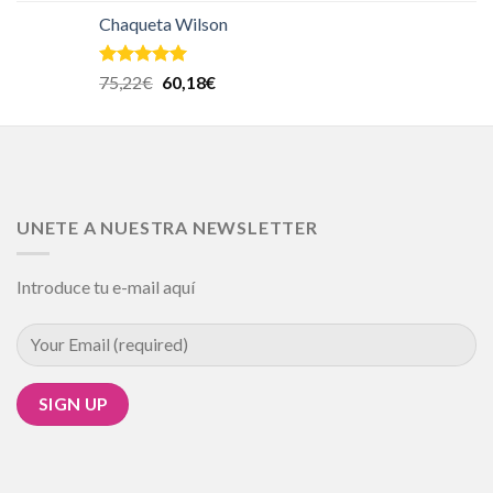
Chaqueta Wilson
Valorado en
75,22
€
60,18
€
5.00
de 5
UNETE A NUESTRA NEWSLETTER
Introduce tu e-mail aquí