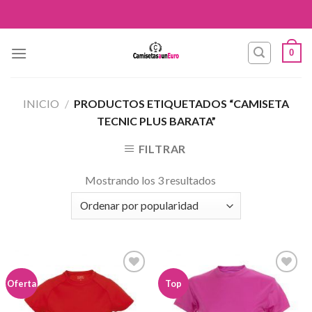
Skip
to
content
0
INICIO
/
PRODUCTOS ETIQUETADOS “CAMISETA
TECNIC PLUS BARATA”
FILTRAR
Mostrando los 3 resultados
Añadir
Añadir
Oferta
Top
a la
a la
lista de
lista de
deseos
deseos