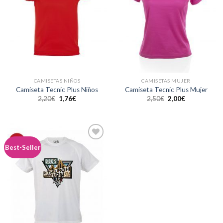
CAMISETAS NIÑOS
CAMISETAS MUJER
Camiseta Tecnic Plus Niños
Camiseta Tecnic Plus Mujer
2,20
€
1,76
€
2,50
€
2,00
€
Añadir
Best-Seller
a la
lista de
deseos