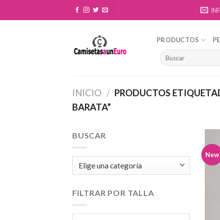
Skip
IN
to
content
PRODUCTOS
P
INICIO
/
PRODUCTOS ETIQUETAD
BARATA”
BUSCAR
New
FILTRAR POR TALLA