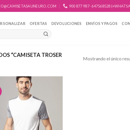
FO@CAMISETASAUNEURO.COM
900 877 987- 647568528 (+WHATS
ERSONALIZAR
OFERTAS
DEVOLUCIONES
ENVÍOS Y PAGOS
CO
OS “CAMISETA TROSER
Mostrando el único res
Añadir
a la
lista de
deseos