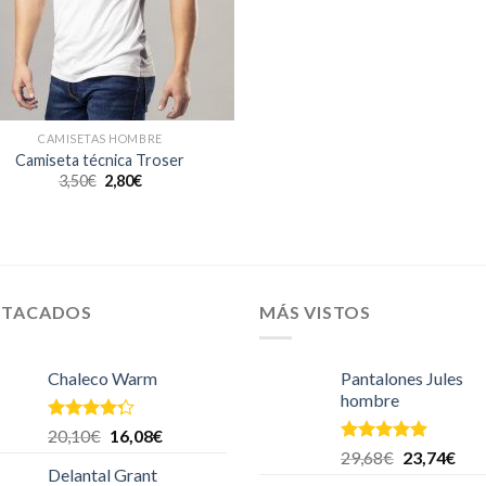
CAMISETAS HOMBRE
Camiseta técnica Troser
3,50
€
2,80
€
STACADOS
MÁS VISTOS
Chaleco Warm
Pantalones Jules
hombre
Valorado
20,10
€
16,08
€
en
4.00
Valorado en
29,68
€
23,74
€
de 5
5.00
de 5
Delantal Grant