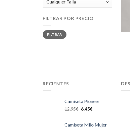
FILTRAR POR PRECIO
Precio
Precio
FILTRAR
mínimo
máximo
RECIENTES
DE
Camiseta Pioneer
12,95
€
6,45
€
Camiseta Milo Mujer