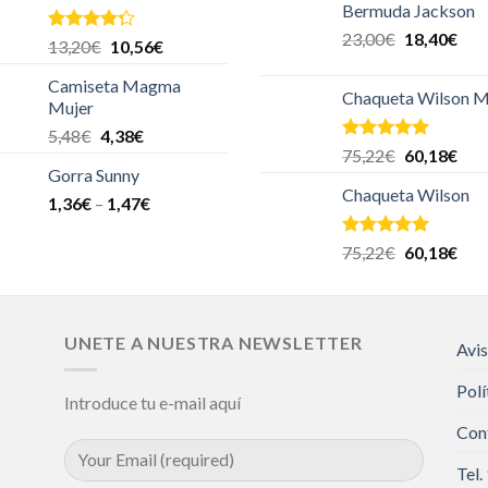
Bermuda Jackson
23,00
€
18,40
€
Valorado
13,20
€
10,56
€
en
4.00
de 5
Camiseta Magma
Chaqueta Wilson M
Mujer
5,48
€
4,38
€
Valorado en
75,22
€
60,18
€
5.00
de 5
Gorra Sunny
Chaqueta Wilson
1,36
€
–
1,47
€
Valorado en
75,22
€
60,18
€
5.00
de 5
UNETE A NUESTRA NEWSLETTER
Avis
Polí
Introduce tu e-mail aquí
Con
Tel.