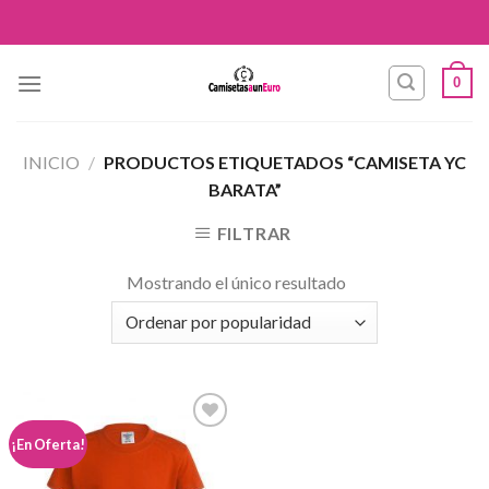
Skip
to
content
0
INICIO
/
PRODUCTOS ETIQUETADOS “CAMISETA YC
BARATA”
FILTRAR
Mostrando el único resultado
Añadir
¡En Oferta!
a la
lista de
deseos