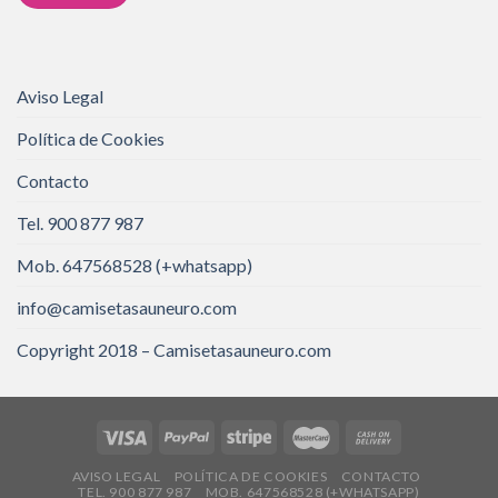
Aviso Legal
Política de Cookies
Contacto
Tel. 900 877 987
Mob. 647568528 (+whatsapp)
info@camisetasauneuro.com
Copyright 2018 – Camisetasauneuro.com
AVISO LEGAL
POLÍTICA DE COOKIES
CONTACTO
TEL. 900 877 987
MOB. 647568528 (+WHATSAPP)