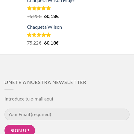
Chaqueta Wilson Mujer
Valorado en
75,22
€
60,18
€
5.00
de 5
Chaqueta Wilson
Valorado en
75,22
€
60,18
€
5.00
de 5
UNETE A NUESTRA NEWSLETTER
Introduce tu e-mail aquí