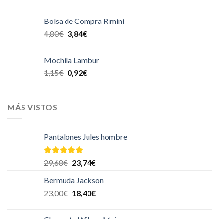
Bolsa de Compra Rimini
4,80
€
3,84
€
Mochila Lambur
1,15
€
0,92
€
MÁS VISTOS
Pantalones Jules hombre
Valorado en
29,68
€
23,74
€
5.00
de 5
Bermuda Jackson
23,00
€
18,40
€