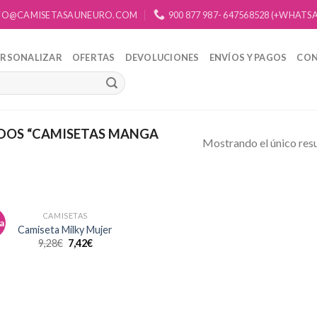
FO@CAMISETASAUNEURO.COM
900 877 987- 647568528 (+WHATS
ERSONALIZAR
OFERTAS
DEVOLUCIONES
ENVÍOS Y PAGOS
CO
DOS “CAMISETAS MANGA
Mostrando el único res
CAMISETAS
a
Añadir
Camiseta Milky Mujer
a la
9,28
€
7,42
€
lista de
deseos