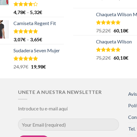
Valorado
4,78
€
–
5,32
€
Chaqueta Wilson M
en
4.00
de 5
Camiseta Regent Fit
Valorado en
75,22
€
60,18
€
5.00
de 5
Valorado en
3,07
€
–
3,65
€
Chaqueta Wilson
5.00
de 5
Sudadera Seven Mujer
Valorado en
75,22
€
60,18
€
5.00
de 5
Valorado en
24,97
€
19,98
€
5.00
de 5
UNETE A NUESTRA NEWSLETTER
Avis
Polí
Introduce tu e-mail aquí
Con
Tel.