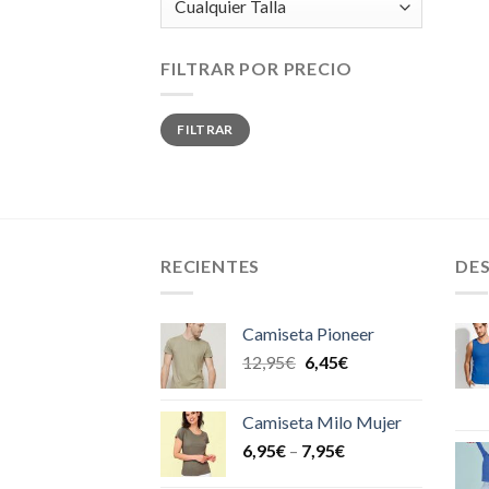
FILTRAR POR PRECIO
Precio
Precio
FILTRAR
mínimo
máximo
RECIENTES
DE
Camiseta Pioneer
12,95
€
6,45
€
Camiseta Milo Mujer
6,95
€
–
7,95
€