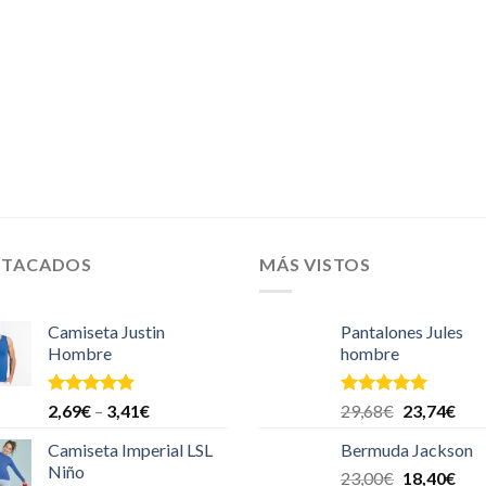
STACADOS
MÁS VISTOS
Camiseta Justin
Pantalones Jules
Hombre
hombre
Valorado en
Valorado en
2,69
€
–
3,41
€
29,68
€
23,74
€
5.00
de 5
5.00
de 5
Camiseta Imperial LSL
Bermuda Jackson
Niño
23,00
€
18,40
€