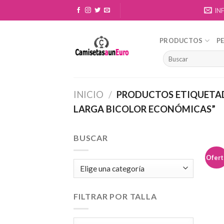
Skip
IN
to
content
PRODUCTOS
P
INICIO
/
PRODUCTOS ETIQUETA
LARGA BICOLOR ECONÓMICAS”
BUSCAR
Ofert
FILTRAR POR TALLA