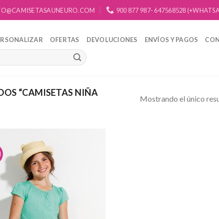
FO@CAMISETASAUNEURO.COM
900 877 987- 647568528 (+WHATS
ERSONALIZAR
OFERTAS
DEVOLUCIONES
ENVÍOS Y PAGOS
CO
OS “CAMISETAS NIÑA
Mostrando el único res
d
Añadir
a la
lista de
deseos