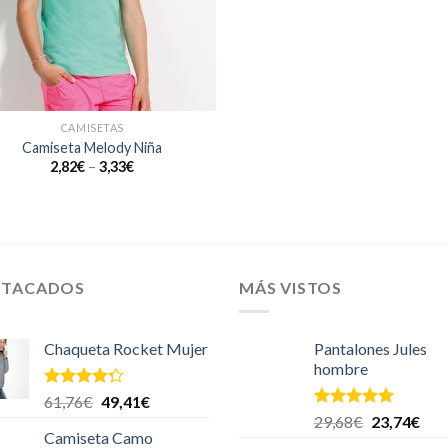
CAMISETAS
Camiseta Melody Niña
2,82
€
–
3,33
€
STACADOS
MÁS VISTOS
Chaqueta Rocket Mujer
Pantalones Jules
hombre
Valorado
61,76
€
49,41
€
en
4.00
Valorado en
29,68
€
23,74
€
de 5
5.00
de 5
Camiseta Camo