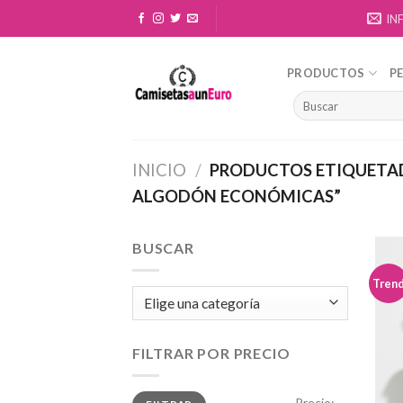
Skip
IN
to
content
PRODUCTOS
P
INICIO
/
PRODUCTOS ETIQUETAD
ALGODÓN ECONÓMICAS”
BUSCAR
Tren
FILTRAR POR PRECIO
Precio
Precio
Precio:
—