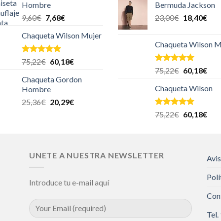
Hombre
Bermuda Jackson
9,60
€
7,68
€
23,00
€
18,40
€
Chaqueta Wilson Mujer
Chaqueta Wilson M
Valorado en
75,22
€
60,18
€
5.00
de 5
Valorado en
75,22
€
60,18
€
5.00
de 5
Chaqueta Gordon
Chaqueta Wilson
Hombre
25,36
€
20,29
€
Valorado en
75,22
€
60,18
€
5.00
de 5
UNETE A NUESTRA NEWSLETTER
Avis
Polí
Introduce tu e-mail aquí
Con
Tel.