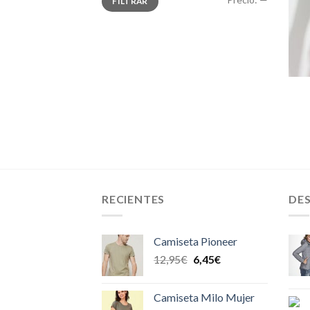
FILTRAR
mínimo
máximo
RECIENTES
DE
Camiseta Pioneer
12,95
€
6,45
€
Camiseta Milo Mujer