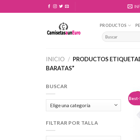
Skip
IN
to
content
PRODUCTOS
P
INICIO
/
PRODUCTOS ETIQUETAD
BARATAS”
BUSCAR
Best-
FILTRAR POR TALLA