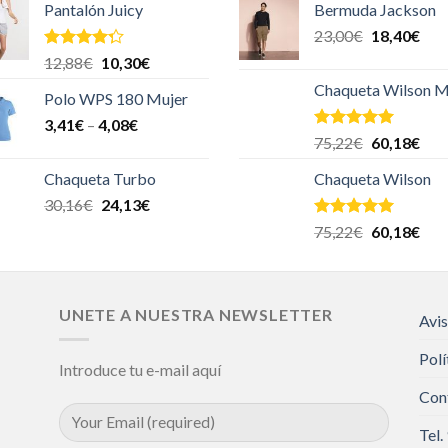
Pantalón Juicy
Bermuda Jackson
23,00
€
18,40
€
Valorado
12,88
€
10,30
€
en
4.00
Chaqueta Wilson M
de 5
Polo WPS 180 Mujer
3,41
€
–
4,08
€
Valorado en
75,22
€
60,18
€
5.00
de 5
Chaqueta Turbo
Chaqueta Wilson
30,16
€
24,13
€
Valorado en
75,22
€
60,18
€
5.00
de 5
UNETE A NUESTRA NEWSLETTER
Avis
Polí
Introduce tu e-mail aquí
Con
Tel.