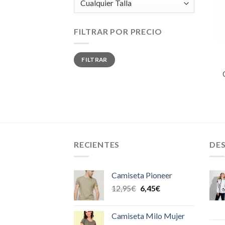
FILTRAR POR PRECIO
Precio
Precio
FILTRAR
mínimo
máximo
RECIENTES
DE
Camiseta Pioneer
12,95
€
6,45
€
Camiseta Milo Mujer