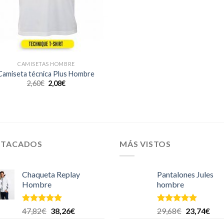
CAMISETAS HOMBRE
Camiseta técnica Plus Hombre
2,60
€
2,08
€
STACADOS
MÁS VISTOS
Chaqueta Replay
Pantalones Jules
Hombre
hombre
Valorado en
Valorado en
47,82
€
38,26
€
29,68
€
23,74
€
5.00
de 5
5.00
de 5