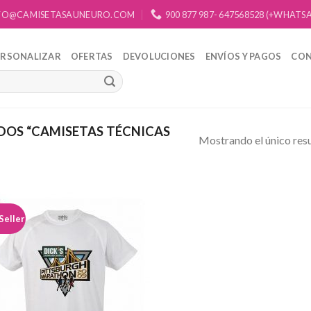
FO@CAMISETASAUNEURO.COM
900 877 987- 647568528 (+WHATS
ERSONALIZAR
OFERTAS
DEVOLUCIONES
ENVÍOS Y PAGOS
CO
OS “CAMISETAS TÉCNICAS
Mostrando el único res
Seller
Añadir
a la
lista de
deseos