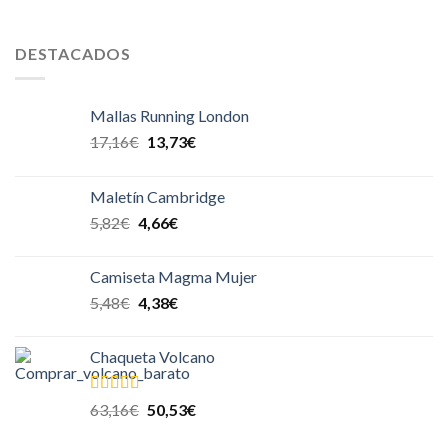
DESTACADOS
Mallas Running London
17,16
€
13,73
€
Maletín Cambridge
5,82
€
4,66
€
Camiseta Magma Mujer
5,48
€
4,38
€
Chaqueta Volcano
Valorado
63,16
€
50,53
€
en
4.00
de
5