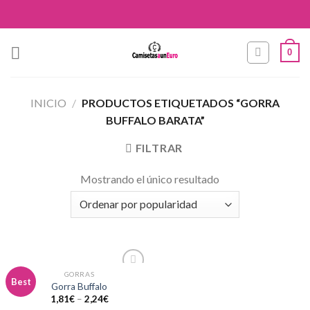
Skip
to
content
0
INICIO
/
PRODUCTOS ETIQUETADOS “GORRA
BUFFALO BARATA”
FILTRAR
Mostrando el único resultado
GORRAS
Añadir
Best
Gorra Buffalo
a la
1,81
€
–
2,24
€
lista de
deseos