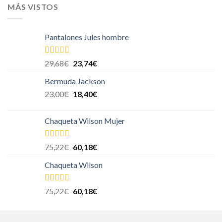
MÁS VISTOS
Pantalones Jules hombre
Valorado en
29,68
€
23,74
€
5.00
de 5
Bermuda Jackson
23,00
€
18,40
€
Chaqueta Wilson Mujer
Valorado en
75,22
€
60,18
€
5.00
de 5
Chaqueta Wilson
Valorado en
75,22
€
60,18
€
5.00
de 5