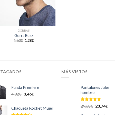
GORRAS
Gorra Buzz
1,60
€
1,28
€
STACADOS
MÁS VISTOS
Funda Premiere
Pantalones Jules
hombre
4,32
€
3,46
€
Valorado en
29,68
€
23,74
€
Chaqueta Rocket Mujer
5.00
de 5