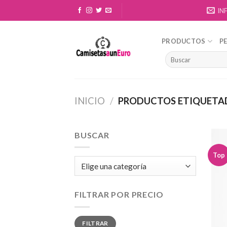
Skip
IN
to
content
PRODUCTOS
P
INICIO
/
PRODUCTOS ETIQUETAD
BUSCAR
Top
FILTRAR POR PRECIO
Precio
Precio
FILTRAR
mínimo
máximo