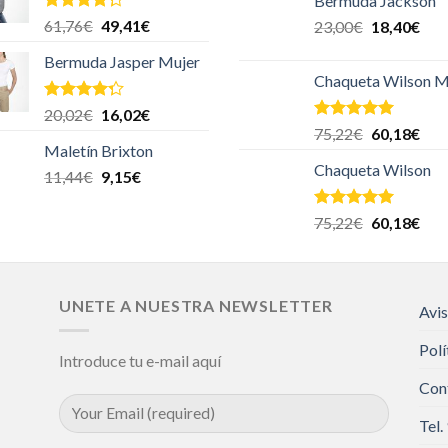
Bermuda Jackson
Valorado
61,76
€
49,41
€
23,00
€
18,40
€
en
4.00
de 5
Bermuda Jasper Mujer
Chaqueta Wilson M
Valorado
20,02
€
16,02
€
en
4.00
Valorado en
75,22
€
60,18
€
de 5
5.00
de 5
Maletín Brixton
Chaqueta Wilson
11,44
€
9,15
€
Valorado en
75,22
€
60,18
€
5.00
de 5
UNETE A NUESTRA NEWSLETTER
Avis
Polí
Introduce tu e-mail aquí
Con
Tel.