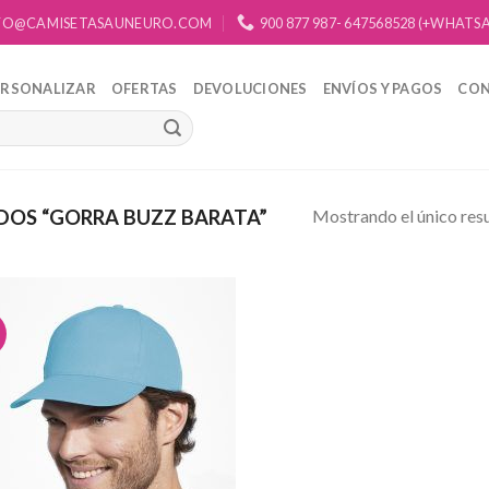
FO@CAMISETASAUNEURO.COM
900 877 987- 647568528 (+WHATS
ERSONALIZAR
OFERTAS
DEVOLUCIONES
ENVÍOS Y PAGOS
CO
Mostrando el único res
OS “GORRA BUZZ BARATA”
Añadir
a la
lista de
deseos