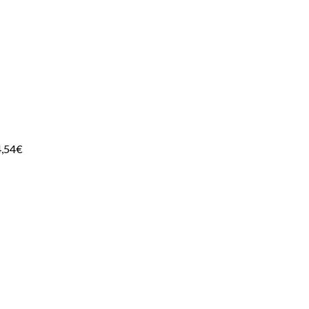
4,54
€