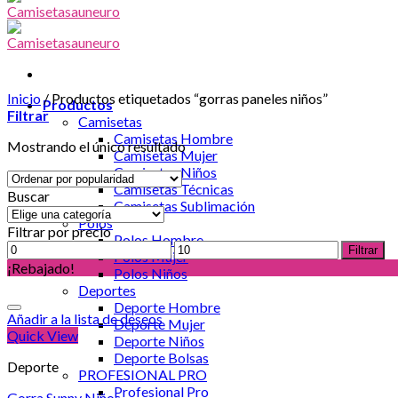
Inicio
/
Productos etiquetados “gorras paneles niños”
Productos
Filtrar
Camisetas
Camisetas Hombre
Mostrando el único resultado
Camisetas Mujer
Camisetas Niños
Camisetas Técnicas
Buscar
Camisetas Sublimación
Polos
Filtrar por precio
Polos Hombre
Precio
Precio
Filtrar
Polos Mujer
mínimo
máximo
¡Rebajado!
Polos Niños
Deportes
Deporte Hombre
Añadir a la lista de deseos
Deporte Mujer
Quick View
Deporte Niños
Deporte Bolsas
Deporte
PROFESIONAL PRO
Profesional Pro
Gorra Sunny Niños