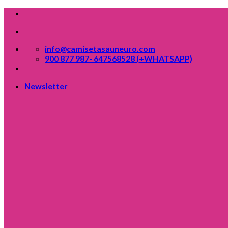
Skip
to
content
info@camisetasauneuro.com
900 877 987- 647568528 (+WHATSAPP)
Newsletter