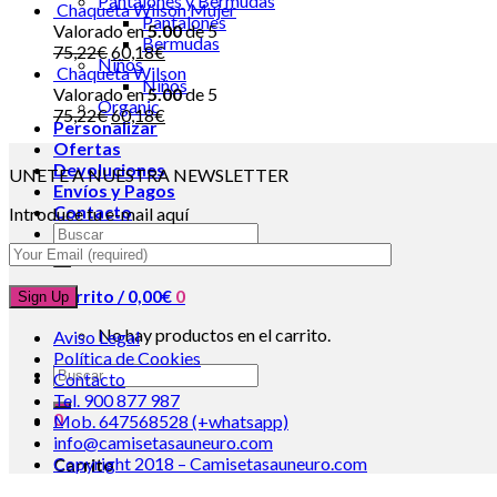
Pantalones y Bermudas
Chaqueta Wilson Mujer
Pantalones
Valorado en
5.00
de 5
Bermudas
75,22
€
60,18
€
Niños
Chaqueta Wilson
Niños
Valorado en
5.00
de 5
Organic
75,22
€
60,18
€
Personalizar
Ofertas
Devoluciones
UNETE A NUESTRA NEWSLETTER
Envíos y Pagos
Contacto
Introduce tu e-mail aquí
Carrito /
0,00
€
0
No hay productos en el carrito.
Aviso Legal
Política de Cookies
Contacto
Tel. 900 877 987
0
Mob. 647568528 (+whatsapp)
info@camisetasauneuro.com
Copyright 2018 – Camisetasauneuro.com
Carrito