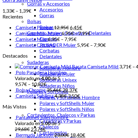
Gorras y Accesorios
Accesorios
1,33
€
–
1,39
€
Gorras
Recientes
Bolsas
Bolsas
Camiseta Pioneer
12,95
€
6,45
€
Camisas, Jerseys, Corbatas y Delantales
Camiseta Milo Mujer
6,95
€
–
7,95
€
Camisas
Camiseta Milo
6,95
€
–
7,95
€
Jerseys
Camiseta CRUSADER Mujer
5,95
€
–
7,90
€
Corbatas
Destacados
Delantales
Sudaderas
Camiseta Mild
3,71
€
–
Sudaderas Hombre
Polo Pasadena Hombre
Sudaderas Mujer
Valorado en
4.00
de 5
Sudaderas Unisex
9,57
€
–
10,82
€
Sudaderas Niños
Bolsa Chrome
35,46
€
28,37
€
Polares y SoftShells
Camiseta Sublima
4,38
€
3,50
€
Polares y SoftShells Hombre
Polares y SoftShells Mujer
Más Vistos
Polares y SoftShells Niños
Cortavientos, Chalecos y Parkas
Pantalones Jules hombre
Cazadoras y Parkas
Valorado en
5.00
de 5
Chalecos
29,68
€
23,74
€
Cortavientos
Bermuda Jackson
23,00
€
18,40
€