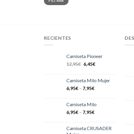
FILTRAR
mínimo
máximo
RECIENTES
DE
Camiseta Pioneer
12,95
€
6,45
€
Camiseta Milo Mujer
6,95
€
–
7,95
€
Camiseta Milo
6,95
€
–
7,95
€
Camiseta CRUSADER