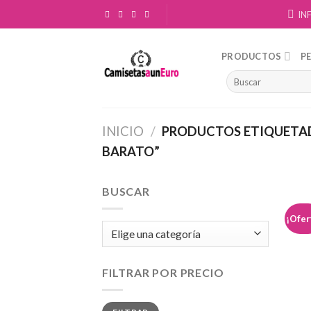
Skip
IN
to
content
PRODUCTOS
P
INICIO
/
PRODUCTOS ETIQUETAD
BARATO”
BUSCAR
¡Ofer
FILTRAR POR PRECIO
Precio
Precio