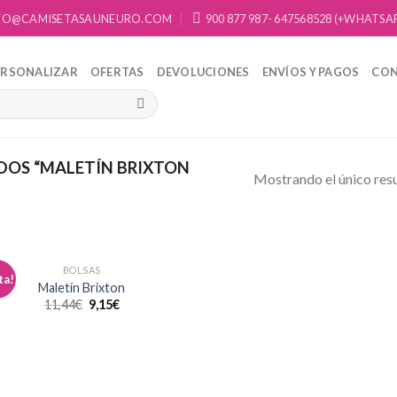
FO@CAMISETASAUNEURO.COM
900 877 987- 647568528 (+WHATSA
ERSONALIZAR
OFERTAS
DEVOLUCIONES
ENVÍOS Y PAGOS
CO
OS “MALETÍN BRIXTON
Mostrando el único res
BOLSAS
ta!
Añadir
Maletín Brixton
a la
11,44
€
9,15
€
lista de
deseos