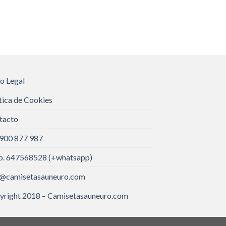
o Legal
tica de Cookies
tacto
 900 877 987
. 647568528 (+whatsapp)
o@camisetasauneuro.com
yright 2018 – Camisetasauneuro.com