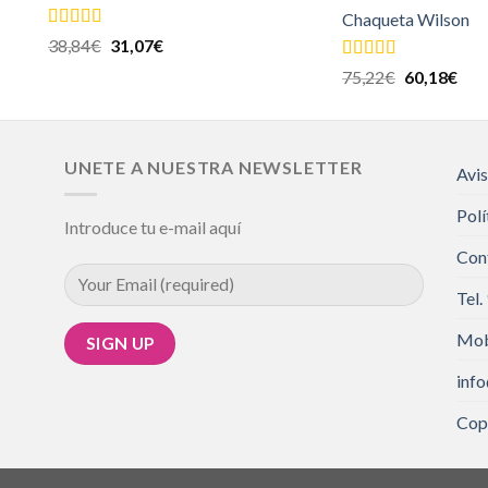
Chaqueta Wilson
Valorado en
38,84
€
31,07
€
5.00
de 5
Valorado en
75,22
€
60,18
€
5.00
de 5
UNETE A NUESTRA NEWSLETTER
Avis
Polí
Introduce tu e-mail aquí
Con
Tel.
Mob
inf
Cop