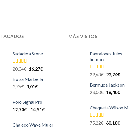
STACADOS
MÁS VISTOS
Sudadera Stone
Pantalones Jules
hombre
Valorado
20,34
€
16,27
€
en
4.00
de
Valorado en
29,68
€
23,74
€
5
5.00
de 5
Bolsa Marbella
Bermuda Jackson
3,76
€
3,01
€
23,00
€
18,40
€
Polo Signal Pro
Chaqueta Wilson M
12,70
€
–
14,51
€
Valorado en
75,22
€
60,18
€
Chaleco Wave Mujer
5.00
de 5