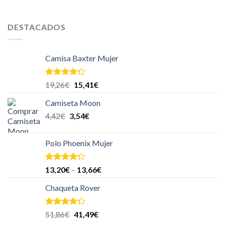
DESTACADOS
Camisa Baxter Mujer
Valorado
19,26
€
15,41
€
en
4.00
de 5
Camiseta Moon
4,42
€
3,54
€
Polo Phoenix Mujer
Valorado
13,20
€
–
13,66
€
en
4.00
de 5
Chaqueta Rover
Valorado
51,86
€
41,49
€
en
4.00