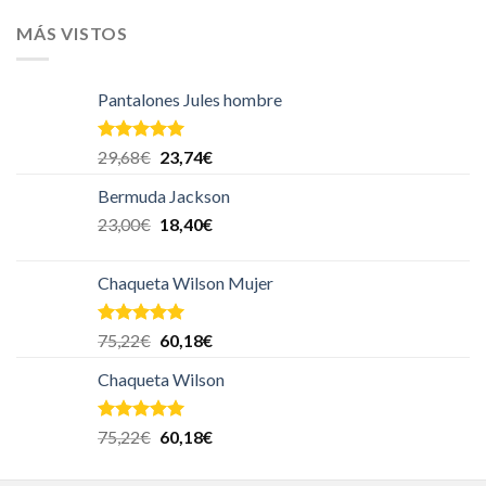
de 5
MÁS VISTOS
Pantalones Jules hombre
Valorado en
29,68
€
23,74
€
5.00
de 5
Bermuda Jackson
23,00
€
18,40
€
Chaqueta Wilson Mujer
Valorado en
75,22
€
60,18
€
5.00
de 5
Chaqueta Wilson
Valorado en
75,22
€
60,18
€
5.00
de 5