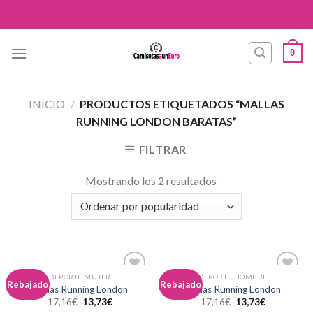
Skip
to
content
0
INICIO
/
PRODUCTOS ETIQUETADOS “MALLAS
RUNNING LONDON BARATAS”
FILTRAR
Mostrando los 2 resultados
DEPORTE MUJER
DEPORTE HOMBRE
Añadir
Añadir
Rebajado
Rebajado
Mallas Running London
Mallas Running London
a la
a la
17,16
€
13,73
€
17,16
€
13,73
€
lista de
lista de
deseos
deseos