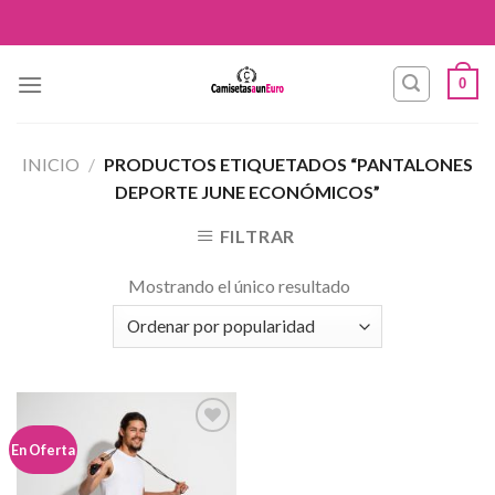
Skip
to
content
0
INICIO
/
PRODUCTOS ETIQUETADOS “PANTALONES
DEPORTE JUNE ECONÓMICOS”
FILTRAR
Mostrando el único resultado
Añadir
En Oferta
a la
lista de
deseos