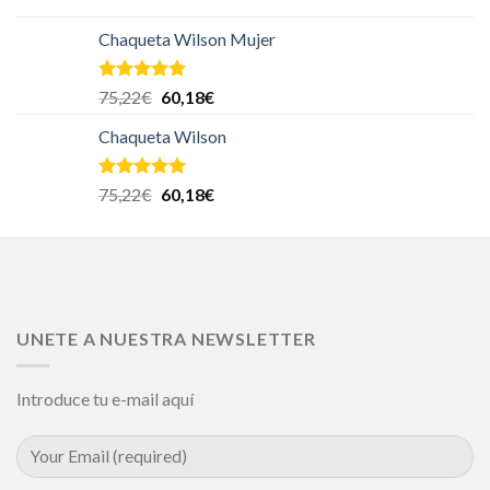
Chaqueta Wilson Mujer
Valorado en
75,22
€
60,18
€
5.00
de 5
Chaqueta Wilson
Valorado en
75,22
€
60,18
€
5.00
de 5
UNETE A NUESTRA NEWSLETTER
Introduce tu e-mail aquí