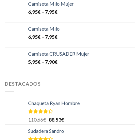
Camiseta Milo Mujer
6,95
€
–
7,95
€
Camiseta Milo
6,95
€
–
7,95
€
Camiseta CRUSADER Mujer
5,95
€
–
7,90
€
DESTACADOS
Chaqueta Ryan Hombre
Valorado
110,66
€
88,53
€
en
4.00
de 5
Sudadera Sandro