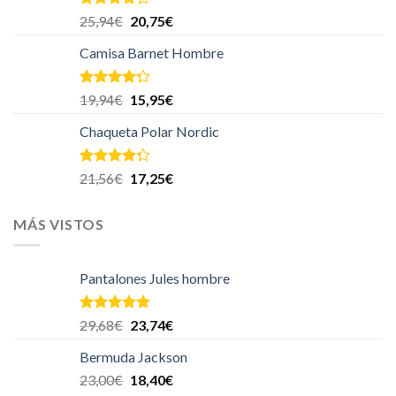
Valorado
25,94
€
20,75
€
en
4.00
de 5
Camisa Barnet Hombre
Valorado
19,94
€
15,95
€
en
4.00
de 5
Chaqueta Polar Nordic
Valorado
21,56
€
17,25
€
en
4.00
de 5
MÁS VISTOS
Pantalones Jules hombre
Valorado en
29,68
€
23,74
€
5.00
de 5
Bermuda Jackson
23,00
€
18,40
€