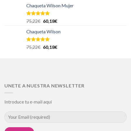
Chaqueta Wilson Mujer
Valorado en
75,22
€
60,18
€
5.00
de 5
Chaqueta Wilson
Valorado en
75,22
€
60,18
€
5.00
de 5
UNETE A NUESTRA NEWSLETTER
Introduce tu e-mail aquí