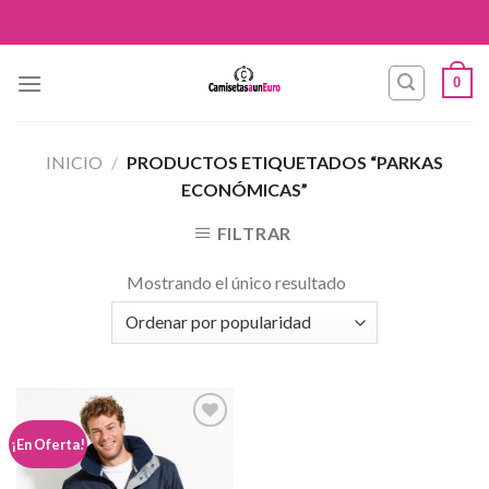
Skip
to
content
0
INICIO
/
PRODUCTOS ETIQUETADOS “PARKAS
ECONÓMICAS”
FILTRAR
Mostrando el único resultado
Añadir
¡En Oferta!
a la
lista de
deseos