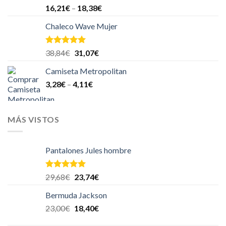
Valorado
16,21
€
–
18,38
€
en
4.00
de 5
Chaleco Wave Mujer
Valorado en
38,84
€
31,07
€
5.00
de 5
Camiseta Metropolitan
3,28
€
–
4,11
€
MÁS VISTOS
Pantalones Jules hombre
Valorado en
29,68
€
23,74
€
5.00
de 5
Bermuda Jackson
23,00
€
18,40
€