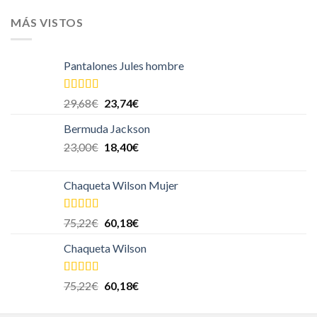
MÁS VISTOS
Pantalones Jules hombre
Valorado en
29,68
€
23,74
€
5.00
de 5
Bermuda Jackson
23,00
€
18,40
€
Chaqueta Wilson Mujer
Valorado en
75,22
€
60,18
€
5.00
de 5
Chaqueta Wilson
Valorado en
75,22
€
60,18
€
5.00
de 5