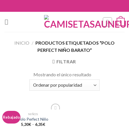
Skip
to
content
0
INICIO
/
PRODUCTOS ETIQUETADOS “POLO
PERFECT NIÑO BARATO”
FILTRAR
Mostrando el único resultado
NIÑOS
Añadir
Rebajado
Polo Perfect Niño
a la
5,30
€
–
6,35
€
lista de
deseos