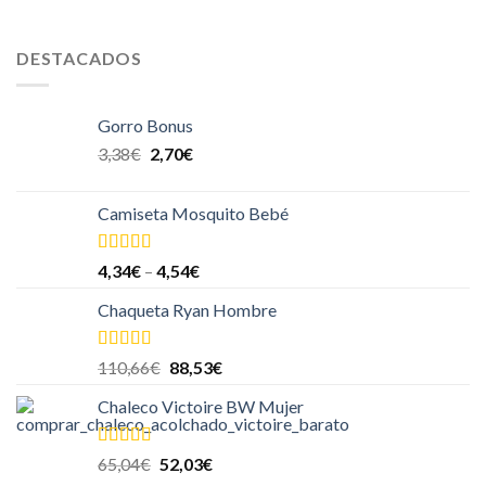
DESTACADOS
Gorro Bonus
3,38
€
2,70
€
Camiseta Mosquito Bebé
Valorado
4,34
€
–
4,54
€
en
4.00
de
5
Chaqueta Ryan Hombre
Valorado
110,66
€
88,53
€
en
4.00
de
5
Chaleco Victoire BW Mujer
Valorado en
65,04
€
52,03
€
5.00
de 5