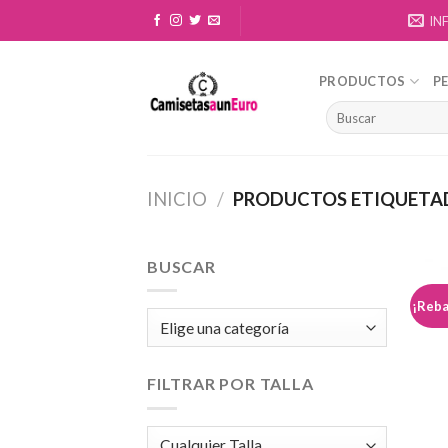
Skip
IN
to
content
PRODUCTOS
P
INICIO
/
PRODUCTOS ETIQUETAD
BUSCAR
¡Reba
FILTRAR POR TALLA