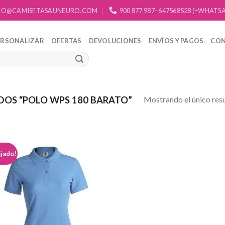
FO@CAMISETASAUNEURO.COM
900 877 987- 647568528 (+WHATS
ERSONALIZAR
OFERTAS
DEVOLUCIONES
ENVÍOS Y PAGOS
CO
Mostrando el único res
OS “POLO WPS 180 BARATO”
jado!
Añadir
a la
lista de
deseos