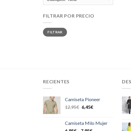
FILTRAR POR PRECIO
Precio
Precio
FILTRAR
mínimo
máximo
RECIENTES
DE
Camiseta Pioneer
12,95
€
6,45
€
Camiseta Milo Mujer
6,95
€
–
7,95
€