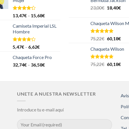
Mujer
Bermuda Jackson
23,00
€
18,40
€
Valorado
13,47
€
–
15,68
€
en
4.00
Chaqueta Wilson M
de 5
Camiseta Imperial LSL
Hombre
Valorado en
75,22
€
60,18
€
5.00
de 5
Valorado
5,47
€
–
6,62
€
Chaqueta Wilson
en
4.00
de 5
Chaqueta Force Pro
Valorado en
75,22
€
60,18
€
32,74
€
–
36,58
€
5.00
de 5
UNETE A NUESTRA NEWSLETTER
Avis
Polí
Introduce tu e-mail aquí
Con
Tel.