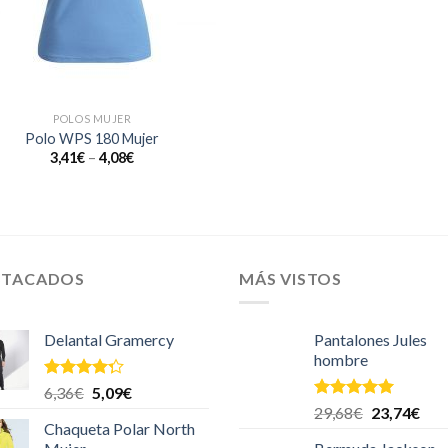
POLOS MUJER
Polo WPS 180 Mujer
3,41
€
–
4,08
€
STACADOS
MÁS VISTOS
Delantal Gramercy
Pantalones Jules
hombre
Valorado
6,36
€
5,09
€
en
4.00
Valorado en
29,68
€
23,74
€
de 5
5.00
de 5
Chaqueta Polar North