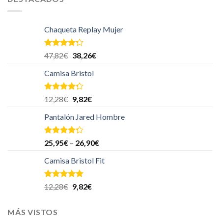
Chaqueta Replay Mujer
Valorado
47,82
€
38,26
€
en
4.00
de 5
Camisa Bristol
Valorado
12,28
€
9,82
€
en
4.00
de 5
Pantalón Jared Hombre
Valorado
25,95
€
–
26,90
€
en
4.00
de 5
Camisa Bristol Fit
Valorado en
12,28
€
9,82
€
5.00
de 5
MÁS VISTOS