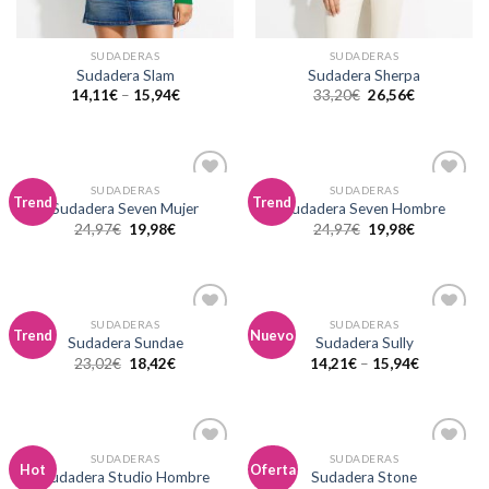
SUDADERAS
SUDADERAS
Sudadera Slam
Sudadera Sherpa
14,11
€
–
15,94
€
33,20
€
26,56
€
SUDADERAS
SUDADERAS
Añadir
Añadir
Trend
Trend
Sudadera Seven Mujer
Sudadera Seven Hombre
a la
a la
24,97
€
19,98
€
24,97
€
19,98
€
lista de
lista de
deseos
deseos
SUDADERAS
SUDADERAS
Añadir
Añadir
Trend
Nuevo
Sudadera Sundae
Sudadera Sully
a la
a la
23,02
€
18,42
€
14,21
€
–
15,94
€
lista de
lista de
deseos
deseos
SUDADERAS
SUDADERAS
Añadir
Añadir
Hot
Oferta
Sudadera Studio Hombre
Sudadera Stone
a la
a la