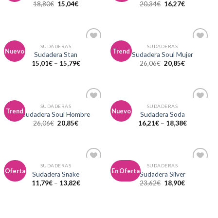
18,80
€
15,04
€
20,34
€
16,27
€
lista de
lista de
deseos
deseos
SUDADERAS
SUDADERAS
Añadir
Añadir
Nuevo
Trend
Sudadera Stan
Sudadera Soul Mujer
a la
a la
15,01
€
–
15,79
€
26,06
€
20,85
€
lista de
lista de
deseos
deseos
SUDADERAS
SUDADERAS
Añadir
Añadir
Trend
Nuevo
Sudadera Soul Hombre
Sudadera Soda
a la
a la
26,06
€
20,85
€
16,21
€
–
18,38
€
lista de
lista de
deseos
deseos
SUDADERAS
SUDADERAS
Añadir
Añadir
Oferta
En Oferta
Sudadera Snake
Sudadera Silver
a la
a la
11,79
€
–
13,82
€
23,62
€
18,90
€
lista de
lista de
deseos
deseos