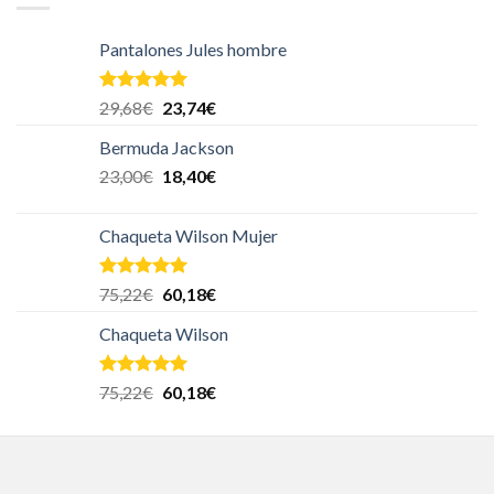
Pantalones Jules hombre
Valorado en
29,68
€
23,74
€
5.00
de 5
Bermuda Jackson
23,00
€
18,40
€
Chaqueta Wilson Mujer
Valorado en
75,22
€
60,18
€
5.00
de 5
Chaqueta Wilson
Valorado en
75,22
€
60,18
€
5.00
de 5