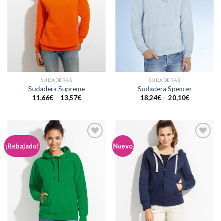
SUDADERAS
SUDADERAS
Sudadera Supreme
Sudadera Spencer
11,66
€
–
13,57
€
18,24
€
–
20,10
€
Añadir
Añadir
¡Rebajado!
Nuevo
a la
a la
lista de
lista de
deseos
deseos