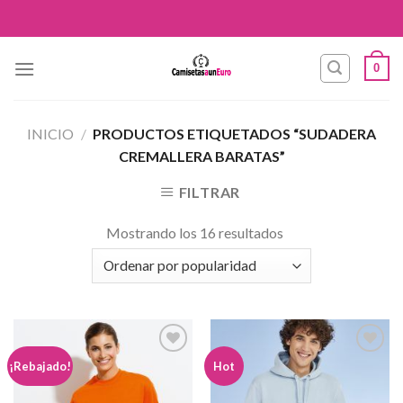
Skip
to
content
0
INICIO
/
PRODUCTOS ETIQUETADOS “SUDADERA
CREMALLERA BARATAS”
FILTRAR
Mostrando los 16 resultados
Añadir
Añadir
¡Rebajado!
Hot
a la
a la
lista de
lista de
deseos
deseos