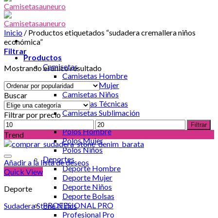
Inicio
/
Productos etiquetados “sudadera cremallera niños
económica”
Filtrar
Productos
Camisetas
Mostrando el único resultado
Camisetas Hombre
Camisetas Mujer
Camisetas Niños
Buscar
Camisetas Técnicas
Camisetas Sublimación
Filtrar por precio
Polos
Precio
Precio
Filtrar
Polos Hombre
mínimo
máximo
Trend
Polos Mujer
Polos Niños
Deportes
Añadir a la lista de deseos
Deporte Hombre
Quick View
Deporte Mujer
Deporte Niños
Deporte
Deporte Bolsas
PROFESIONAL PRO
Sudadera Stone Niños
Profesional Pro