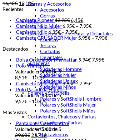
16,48
€
13,18
€
Gorras y Accesorios
Recientes
Accesorios
Gorras
Camiseta Pioneer
12,95
€
6,45
€
Bolsas
Camiseta Milo Mujer
6,95
€
–
7,95
€
Bolsas
Camiseta Milo
6,95
€
–
7,95
€
Camisas, Jerseys, Corbatas y Delantales
Camiseta CRUSADER Mujer
5,95
€
–
7,90
€
Camisas
Jerseys
Destacados
Corbatas
Delantales
Bolsa Ordenador Manhattan
9,94
€
7,95
€
Sudaderas
Polo Winter II
Sudaderas Hombre
Valorado en
4.00
de 5
Sudaderas Mujer
8,51
€
–
10,00
€
Sudaderas Unisex
Camiseta Milo Mujer
6,95
€
–
7,95
€
Sudaderas Niños
Polo Pasadena Hombre
Polares y SoftShells
Valorado en
4.00
de 5
Polares y SoftShells Hombre
9,57
€
–
10,82
€
Polares y SoftShells Mujer
Polares y SoftShells Niños
Más Vistos
Cortavientos, Chalecos y Parkas
Cazadoras y Parkas
Pantalones Jules hombre
Chalecos
Valorado en
5.00
de 5
Cortavientos
29,68
€
23,74
€