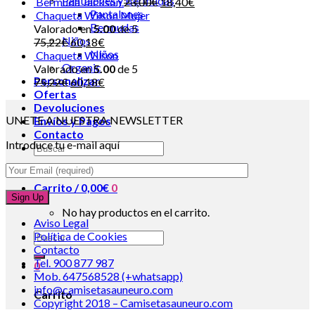
Pantalones y Bermudas
Bermuda Jackson
23,00
€
18,40
€
Pantalones
Chaqueta Wilson Mujer
Bermudas
Valorado en
5.00
de 5
Niños
75,22
€
60,18
€
Niños
Chaqueta Wilson
Organic
Valorado en
5.00
de 5
Personalizar
75,22
€
60,18
€
Ofertas
Devoluciones
UNETE A NUESTRA NEWSLETTER
Envíos y Pagos
Contacto
Introduce tu e-mail aquí
Carrito /
0,00
€
0
No hay productos en el carrito.
Aviso Legal
Política de Cookies
Contacto
Tel. 900 877 987
0
Mob. 647568528 (+whatsapp)
info@camisetasauneuro.com
Carrito
Copyright 2018 – Camisetasauneuro.com