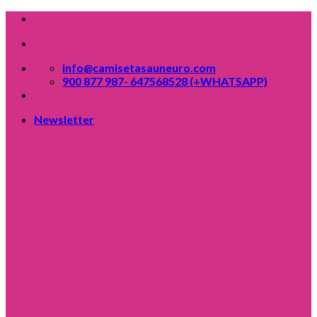
Skip
to
content
info@camisetasauneuro.com
900 877 987- 647568528 (+WHATSAPP)
Newsletter