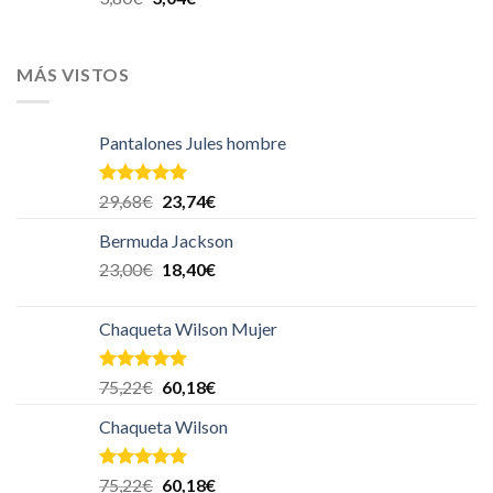
MÁS VISTOS
Pantalones Jules hombre
Valorado en
29,68
€
23,74
€
5.00
de 5
Bermuda Jackson
23,00
€
18,40
€
Chaqueta Wilson Mujer
Valorado en
75,22
€
60,18
€
5.00
de 5
Chaqueta Wilson
Valorado en
75,22
€
60,18
€