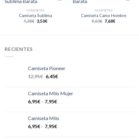
Añadir
Añadir
a la
a la
CAMISETAS
CAMISETAS
lista de
lista de
Camiseta Sublima
Camiseta Camo Hombre
deseos
deseos
4,38
€
3,50
€
9,60
€
7,68
€
RECIENTES
Camiseta Pioneer
12,95
€
6,45
€
Camiseta Milo Mujer
6,95
€
–
7,95
€
Camiseta Milo
6,95
€
–
7,95
€