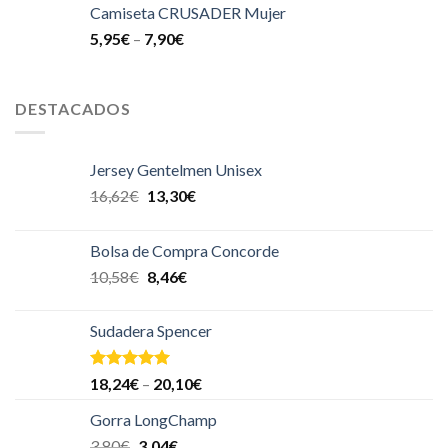
Camiseta CRUSADER Mujer
5,95
€
–
7,90
€
DESTACADOS
Jersey Gentelmen Unisex
16,62
€
13,30
€
Bolsa de Compra Concorde
10,58
€
8,46
€
Sudadera Spencer
Valorado en
18,24
€
–
20,10
€
5.00
de 5
Gorra LongChamp
3,80
€
3,04
€