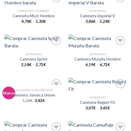
Añadir
Añadir
a la
a la
CAMISETAS HOMBRE
CAMISETAS
lista de
lista de
Camiseta Must Hombre
Camiseta Imperial V
deseos
deseos
4,78
€
–
5,30
€
3,86
€
–
5,28
€
Añadir
Añadir
a la
a la
CAMISETAS
CAMISETAS
lista de
lista de
Camiseta Sprint
Camiseta Murphy Hombre
deseos
deseos
2,58
€
–
2,72
€
6,19
€
–
6,72
€
CAMISETAS SUBLIMACIÓN
Añadir
Añadir
Nuevo
Camiseta Jamaica Unisex
a la
a la
CAMISETAS
4,28
€
3,42
€
lista de
lista de
Camiseta Regent Fit
deseos
deseos
3,07
€
–
3,65
€