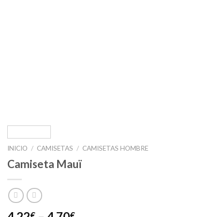
INICIO
/
CAMISETAS
/
CAMISETAS HOMBRE
Camiseta Mauï
4,22
–
4,70
€
€