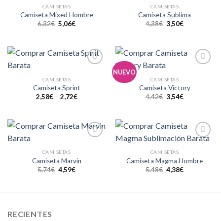
a la
a la
CAMISETAS
CAMISETAS
lista de
lista de
Camiseta Mixed Hombre
Camiseta Sublima
deseos
deseos
6,32
€
5,06
€
4,38
€
3,50
€
Añadir
Añadir
NUEVO
a la
a la
CAMISETAS
CAMISETAS
lista de
lista de
Camiseta Sprint
Camiseta Victory
deseos
deseos
2,58
€
–
2,72
€
4,42
€
3,54
€
Añadir
Añadir
a la
a la
CAMISETAS
CAMISETAS
lista de
lista de
Camiseta Marvin
Camiseta Magma Hombre
deseos
deseos
5,74
€
4,59
€
5,48
€
4,38
€
RECIENTES