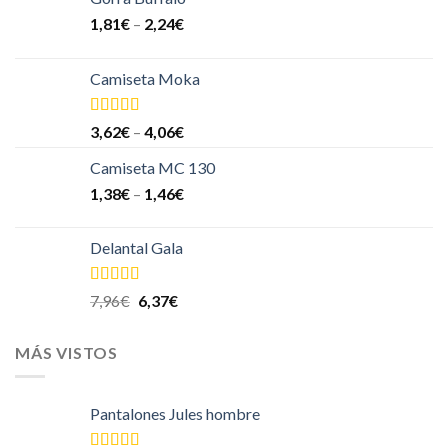
1,81
€
–
2,24
€
Camiseta Moka
Valorado en
3,62
€
–
4,06
€
5.00
de 5
Camiseta MC 130
1,38
€
–
1,46
€
Delantal Gala
Valorado
7,96
€
6,37
€
en
4.00
de
5
MÁS VISTOS
Pantalones Jules hombre