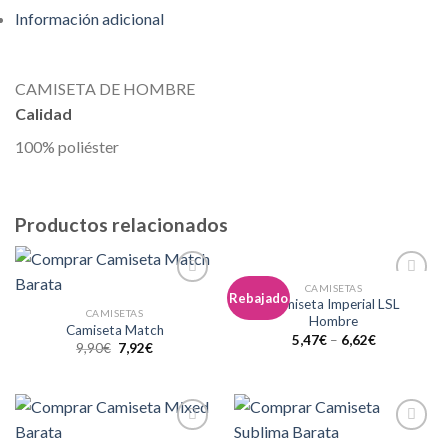
Información adicional
CAMISETA DE HOMBRE
Calidad
100% poliéster
Productos relacionados
CAMISETAS
Añadir
Añadir
Rebajado
Camiseta Imperial LSL
a la
a la
CAMISETAS
Hombre
lista de
lista de
Camiseta Match
deseos
deseos
5,47
€
–
6,62
€
9,90
€
7,92
€
Añadir
Añadir