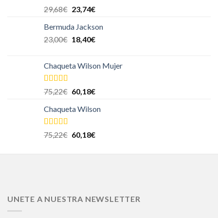
Valorado en
29,68
€
23,74
€
5.00
de 5
Bermuda Jackson
23,00
€
18,40
€
Chaqueta Wilson Mujer
Valorado en
75,22
€
60,18
€
5.00
de 5
Chaqueta Wilson
Valorado en
75,22
€
60,18
€
5.00
de 5
UNETE A NUESTRA NEWSLETTER