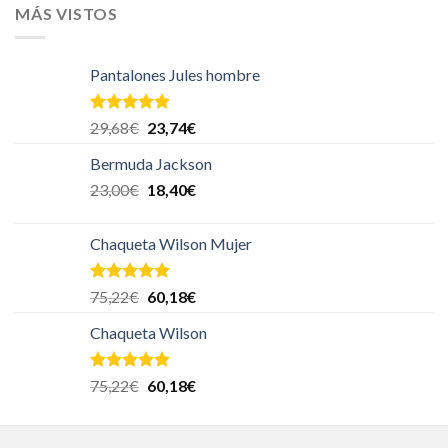
MÁS VISTOS
Pantalones Jules hombre
Valorado en
29,68
€
23,74
€
5.00
de 5
Bermuda Jackson
23,00
€
18,40
€
Chaqueta Wilson Mujer
Valorado en
75,22
€
60,18
€
5.00
de 5
Chaqueta Wilson
Valorado en
75,22
€
60,18
€
5.00
de 5