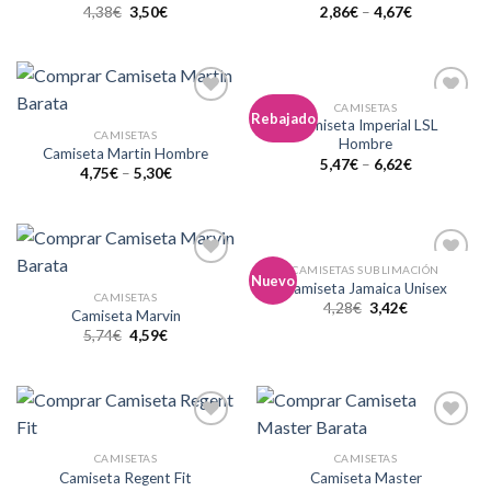
deseos
deseos
4,38
€
3,50
€
2,86
€
–
4,67
€
CAMISETAS
Añadir
Añadir
Rebajado
Camiseta Imperial LSL
a la
a la
CAMISETAS
Hombre
lista de
lista de
Camiseta Martin Hombre
deseos
deseos
5,47
€
–
6,62
€
4,75
€
–
5,30
€
CAMISETAS SUBLIMACIÓN
Añadir
Añadir
Nuevo
Camiseta Jamaica Unisex
a la
a la
CAMISETAS
4,28
€
3,42
€
lista de
lista de
Camiseta Marvin
deseos
deseos
5,74
€
4,59
€
Añadir
Añadir
a la
a la
CAMISETAS
CAMISETAS
lista de
lista de
Camiseta Regent Fit
Camiseta Master
deseos
deseos