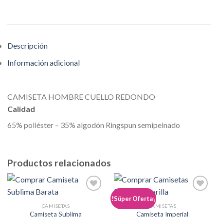
Descripción
Información adicional
CAMISETA HOMBRE CUELLO REDONDO
Calidad
65% poliéster – 35% algodón Ringspun semipeinado
Productos relacionados
Añadir
Añadir
!Súper Oferta¡
a la
a la
CAMISETAS
CAMISETAS
lista de
lista de
Camiseta Sublima
Camiseta Imperial