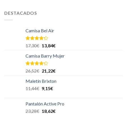
DESTACADOS
Camisa Bel Air
Valorado
17,30
€
13,84
€
en
4.00
de 5
Camisa Barry Mujer
Valorado
26,52
€
21,22
€
en
4.00
de 5
Maletín Brixton
11,44
€
9,15
€
Pantalón Active Pro
23,28
€
18,62
€