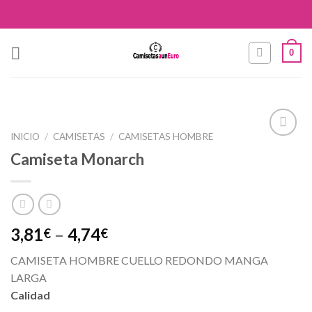
Skip
to
content
0
INICIO
/
CAMISETAS
/
CAMISETAS HOMBRE
Añadir
Camiseta Monarch
a la
lista de
deseos
3,81
–
4,74
€
€
CAMISETA HOMBRE CUELLO REDONDO MANGA
LARGA
Calidad