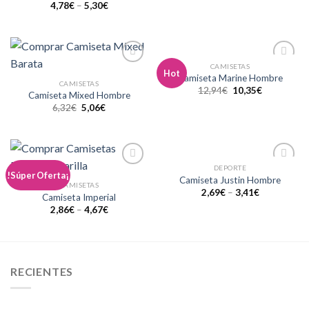
4,78
€
–
5,30
€
CAMISETAS
Añadir
Añadir
Hot
Camiseta Marine Hombre
a la
a la
CAMISETAS
12,94
€
10,35
€
lista de
lista de
Camiseta Mixed Hombre
deseos
deseos
6,32
€
5,06
€
DEPORTE
Añadir
Añadir
!Súper Oferta¡
Camiseta Justin Hombre
a la
a la
CAMISETAS
2,69
€
–
3,41
€
lista de
lista de
Camiseta Imperial
deseos
deseos
2,86
€
–
4,67
€
RECIENTES