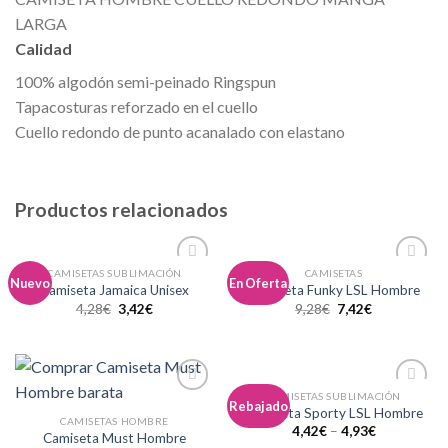
LARGA
Calidad
100% algodón semi-peinado Ringspun
Tapacosturas reforzado en el cuello
Cuello redondo de punto acanalado con elastano
Productos relacionados
CAMISETAS SUBLIMACIÓN
CAMISETAS
Añadir
Añadir
Nuevo
En Oferta
Camiseta Jamaica Unisex
Camiseta Funky LSL Hombre
a la
a la
4,28
€
3,42
€
9,28
€
7,42
€
lista de
lista de
deseos
deseos
CAMISETAS SUBLIMACIÓN
Añadir
Añadir
Rebajado
Camiseta Sporty LSL Hombre
a la
a la
CAMISETAS HOMBRE
4,42
€
–
4,93
€
lista de
lista de
Camiseta Must Hombre
deseos
deseos