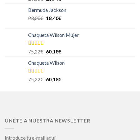
5.00
de 5
Bermuda Jackson
23,00
€
18,40
€
Chaqueta Wilson Mujer
Valorado en
75,22
€
60,18
€
5.00
de 5
Chaqueta Wilson
Valorado en
75,22
€
60,18
€
5.00
de 5
UNETE A NUESTRA NEWSLETTER
Introduce tu e-mail aquí