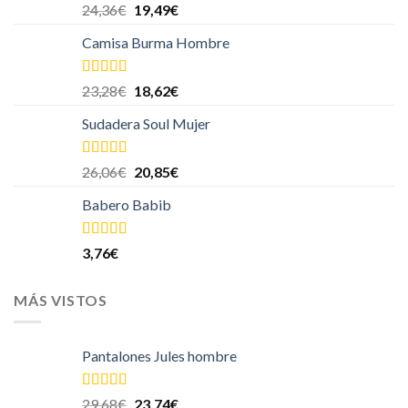
Valorado
24,36
€
19,49
€
en
4.00
de
5
Camisa Burma Hombre
Valorado
23,28
€
18,62
€
en
4.00
de
5
Sudadera Soul Mujer
Valorado
26,06
€
20,85
€
en
4.00
de
5
Babero Babib
Valorado
3,76
€
en
4.00
de
5
MÁS VISTOS
Pantalones Jules hombre
Valorado en
29,68
€
23,74
€