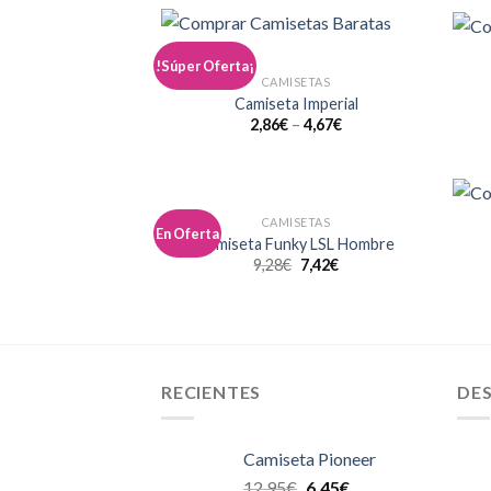
!Súper Oferta¡
Añadir
CAMISETAS
a la
lista de
Camiseta Imperial
deseos
2,86
€
–
4,67
€
CAMISETAS
En Oferta
Añadir
Camiseta Funky LSL Hombre
a la
9,28
€
7,42
€
lista de
deseos
RECIENTES
DE
Camiseta Pioneer
12,95
€
6,45
€