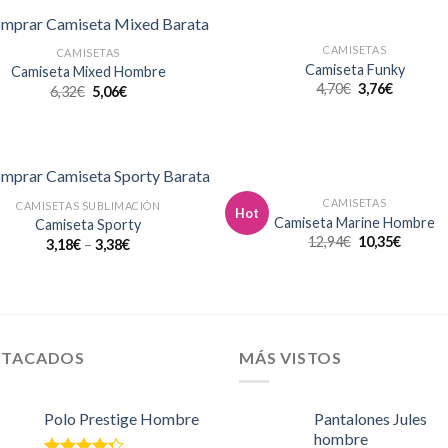
CAMISETAS
CAMISETAS
Añadir
Aña
Camiseta Funky
Camiseta Mixed Hombre
a la
a l
4,70
€
3,76
€
6,32
€
5,06
€
lista de
lista
deseos
des
CAMISETAS
CAMISETAS SUBLIMACIÓN
Hot
Añadir
Aña
Camiseta Marine Hombre
Camiseta Sporty
a la
a l
12,94
€
10,35
€
3,18
€
–
3,38
€
lista de
lista
deseos
des
STACADOS
MÁS VISTOS
Polo Prestige Hombre
Pantalones Jules
hombre