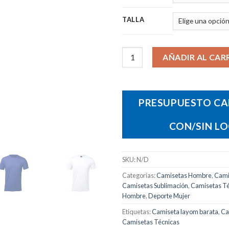
TALLA
Camiseta técnica Layom canti
AÑADIR AL CAR
PRESUPUESTO CA
CON/SIN L
SKU:
N/D
Categorías:
Camisetas Hombre
,
Cami
Camisetas Sublimación
,
Camisetas Té
Hombre
,
Deporte Mujer
Etiquetas:
Camiseta layom barata
,
Ca
Camisetas Técnicas