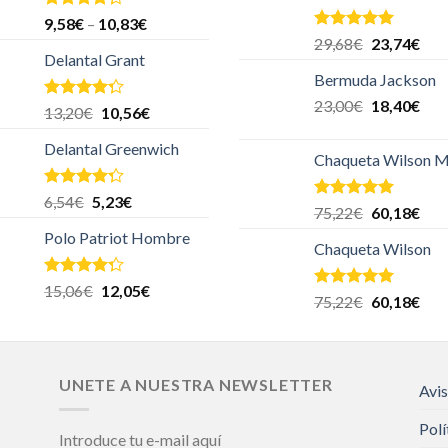
Valorado
9,58
€
–
10,83
€
en
4.00
Valorado en
29,68
€
23,74
€
de 5
5.00
de 5
Delantal Grant
Bermuda Jackson
23,00
€
18,40
€
Valorado
13,20
€
10,56
€
en
4.00
de 5
Delantal Greenwich
Chaqueta Wilson M
Valorado
6,54
€
5,23
€
Valorado en
75,22
€
60,18
€
en
4.00
5.00
de 5
de 5
Polo Patriot Hombre
Chaqueta Wilson
Valorado
15,06
€
12,05
€
Valorado en
75,22
€
60,18
€
en
4.00
5.00
de 5
de 5
UNETE A NUESTRA NEWSLETTER
Avis
Polí
Introduce tu e-mail aquí