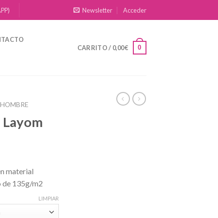
APP)
Newsletter
Acceder
NTACTO
0
CARRITO /
0,00
€
 HOMBRE
a Layom
n material
no de 135g/m2
LIMPIAR