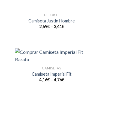
DEPORTE
dir
Añadir
Camiseta Justin Hombre
a
a la
2,69
€
–
3,41
€
 de
lista de
eos
deseos
dir
Añadir
CAMISETAS
a
a la
 de
lista de
Camiseta Imperial Fit
eos
deseos
4,16
€
–
4,76
€