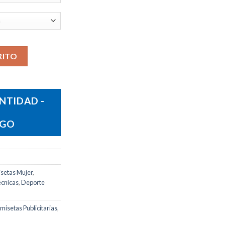
dad
RITO
NTIDAD -
OGO
setas Mujer
,
cnicas
,
Deporte
misetas Publicitarias
,