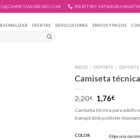
FO@CAMISETASAUNEURO.COM
900 877 987- 647568528 (+WHATS
ERSONALIZAR
OFERTAS
DEVOLUCIONES
ENVÍOS Y PAGOS
CO
INICIO
/
DEPORTE
/
DEPORTE
Camiseta técnic
Añadir
a la
lista de
2,20
1,76
€
€
deseos
Camiseta técnica para adulto e
transpirable poliéster/elasta
COLOR