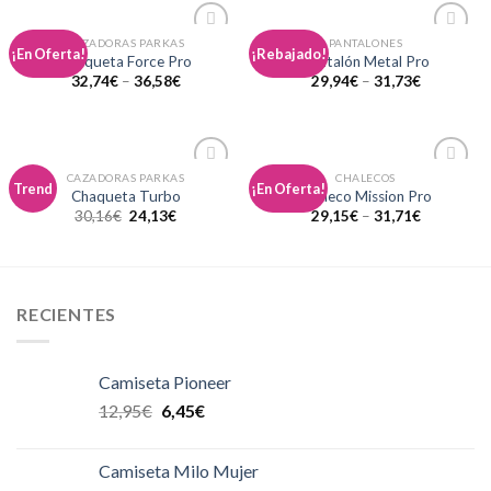
CAZADORAS PARKAS
PANTALONES
Añadir
Añadir
¡En Oferta!
¡Rebajado!
Chaqueta Force Pro
Pantalón Metal Pro
a la
a la
32,74
€
–
36,58
€
29,94
€
–
31,73
€
lista de
lista de
deseos
deseos
CAZADORAS PARKAS
CHALECOS
Añadir
Añadir
Trend
¡En Oferta!
Chaqueta Turbo
Chaleco Mission Pro
a la
a la
30,16
€
24,13
€
29,15
€
–
31,71
€
lista de
lista de
deseos
deseos
RECIENTES
Camiseta Pioneer
12,95
€
6,45
€
Camiseta Milo Mujer