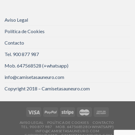
Aviso Legal
Política de Cookies
Contacto
Tel. 900 877 987
Mob. 647568528 (+whatsapp)
info@camisetasauneuro.com
Copyright 2018 – Camisetasauneuro.com
AVISO LEGAL
POLÍTICA DE COOKIES
CONTACTO
TEL. 900 877 987
MOB. 647568528 (+WHATSAPP)
INFO@CAMISETASAUNEURO.COM