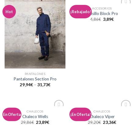
ACCESORIOS
Añadir
Añadir
Hot
¡Rebajado!
Bolsillo Block Pro
a la
a la
4,86
€
3,89
€
lista de
lista de
deseos
deseos
PANTALONES
Pantalones Section Pro
29,94
€
–
31,73
€
CHALECOS
CHALECOS
Añadir
Añadir
En Oferta
¡En Oferta!
Chaleco Wells
Chaleco Viper
a la
a la
29,86
€
23,89
€
29,20
€
23,36
€
lista de
lista de
deseos
deseos