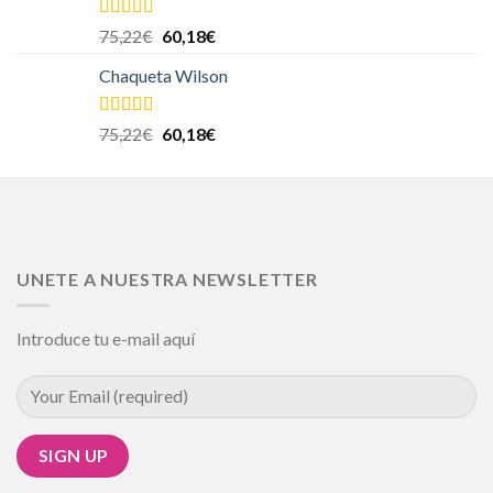
Valorado en
75,22
€
60,18
€
5.00
de 5
Chaqueta Wilson
Valorado en
75,22
€
60,18
€
5.00
de 5
UNETE A NUESTRA NEWSLETTER
Introduce tu e-mail aquí