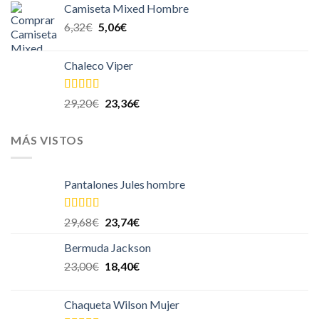
Camiseta Mixed Hombre
6,32
€
5,06
€
Chaleco Viper
Valorado
29,20
€
23,36
€
en
4.00
de
5
MÁS VISTOS
Pantalones Jules hombre
Valorado en
29,68
€
23,74
€
5.00
de 5
Bermuda Jackson
23,00
€
18,40
€
Chaqueta Wilson Mujer