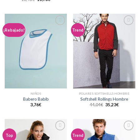
Añadir
Añadir
¡Rebajado!
Trend
a la
a la
lista de
lista de
deseos
deseos
NIÑOS
POLARES SOFTSHELLS HOMBRE
Babero Babib
Softshell Rollings Hombre
3,76
€
44,04
€
35,23
€
Añadir
Añadir
Top
Trend
a la
a la