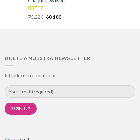
Chaqueta Wilson
Valorado en
75,22
€
60,18
€
5.00
de 5
UNETE A NUESTRA NEWSLETTER
Introduce tu e-mail aquí
Aviso Legal