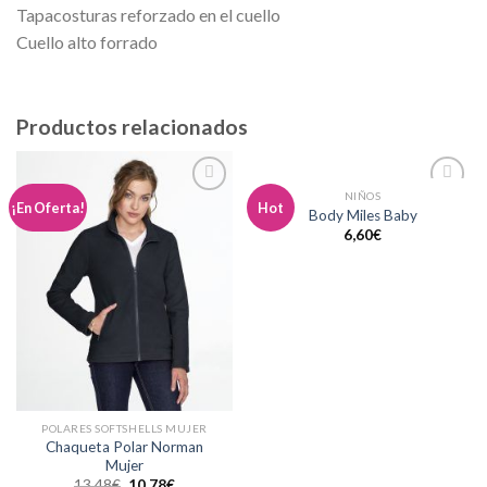
Tapacosturas reforzado en el cuello
Cuello alto forrado
Productos relacionados
NIÑOS
Añadir
Añadir
¡En Oferta!
Hot
Body Miles Baby
a la
a la
6,60
€
lista de
lista de
deseos
deseos
POLARES SOFTSHELLS MUJER
Chaqueta Polar Norman
Mujer
13,48
€
10,78
€