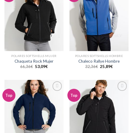
lista de
lista de
deseos
deseos
POLARES SOFTSHELLS MUJER
POLARES SOFTSHELLS HOMBRE
Chaqueta Rock Mujer
Chaleco Rallye Hombre
66,36
€
53,09
€
32,36
€
25,89
€
Añadir
Añadir
Top
Top
a la
a la
lista de
lista de
deseos
deseos