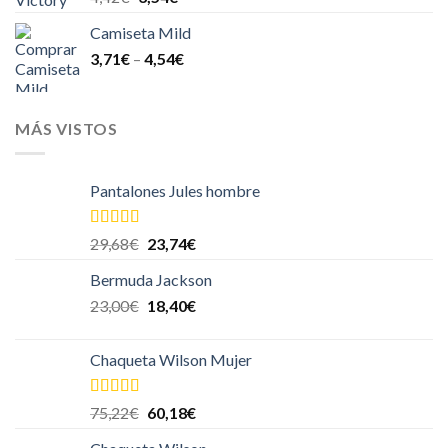
5.00
de 5
Camiseta Mild
3,71
€
–
4,54
€
MÁS VISTOS
Pantalones Jules hombre
Valorado en
29,68
€
23,74
€
5.00
de 5
Bermuda Jackson
23,00
€
18,40
€
Chaqueta Wilson Mujer
Valorado en
75,22
€
60,18
€
5.00
de 5