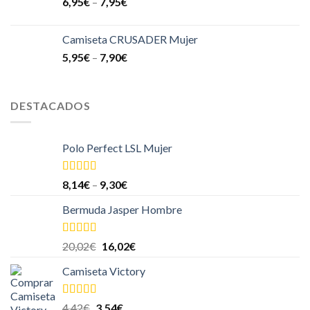
6,95
€
–
7,95
€
Camiseta CRUSADER Mujer
5,95
€
–
7,90
€
DESTACADOS
Polo Perfect LSL Mujer
Valorado
8,14
€
–
9,30
€
en
4.00
de
5
Bermuda Jasper Hombre
Valorado
20,02
€
16,02
€
en
4.00
de
5
Camiseta Victory
Valorado en
4,42
€
3,54
€