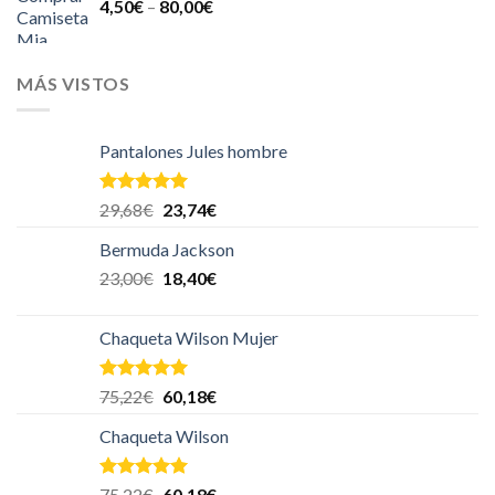
4,50
€
–
80,00
€
MÁS VISTOS
Pantalones Jules hombre
Valorado en
29,68
€
23,74
€
5.00
de 5
Bermuda Jackson
23,00
€
18,40
€
Chaqueta Wilson Mujer
Valorado en
75,22
€
60,18
€
5.00
de 5
Chaqueta Wilson
Valorado en
75,22
€
60,18
€