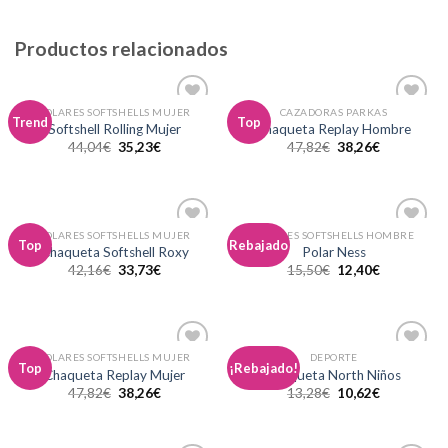
Productos relacionados
POLARES SOFTSHELLS MUJER
CAZADORAS PARKAS
Añadir
Añadir
Trend
Top
Softshell Rolling Mujer
Chaqueta Replay Hombre
a la
a la
44,04
€
35,23
€
47,82
€
38,26
€
lista de
lista de
deseos
deseos
POLARES SOFTSHELLS MUJER
POLARES SOFTSHELLS HOMBRE
Añadir
Añadir
Top
Rebajado
Chaqueta Softshell Roxy
Polar Ness
a la
a la
42,16
€
33,73
€
15,50
€
12,40
€
lista de
lista de
deseos
deseos
POLARES SOFTSHELLS MUJER
DEPORTE
Añadir
Añadir
Top
¡Rebajado!
Chaqueta Replay Mujer
Chaqueta North Niños
a la
a la
47,82
€
38,26
€
13,28
€
10,62
€
lista de
lista de
deseos
deseos