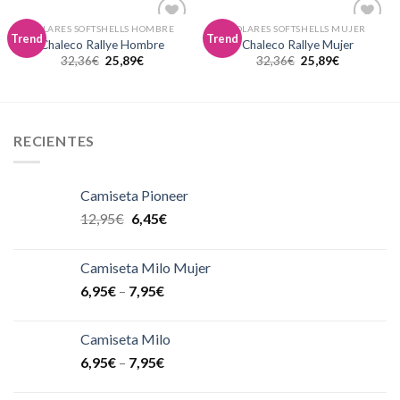
POLARES SOFTSHELLS HOMBRE
POLARES SOFTSHELLS MUJER
Añadir
Añadir
Trend
Trend
Chaleco Rallye Hombre
Chaleco Rallye Mujer
a la
a la
32,36
€
25,89
€
32,36
€
25,89
€
lista de
lista de
deseos
deseos
RECIENTES
Camiseta Pioneer
12,95
€
6,45
€
Camiseta Milo Mujer
6,95
€
–
7,95
€
Camiseta Milo
6,95
€
–
7,95
€