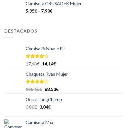
Camiseta CRUSADER Mujer
5,95
€
–
7,90
€
DESTACADOS
Camisa Brisbane Fit
Valorado
17,68
€
14,14
€
en
4.00
de 5
Chaqueta Ryan Mujer
Valorado
110,66
€
88,53
€
en
4.00
de 5
Gorra LongChamp
3,80
€
3,04
€
Camiseta Mia