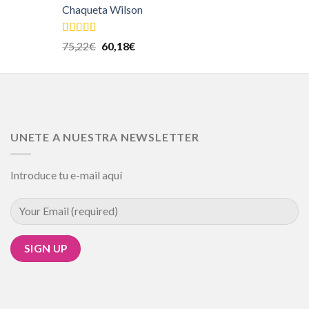
Chaqueta Wilson
Valorado en
75,22
€
60,18
€
5.00
de 5
UNETE A NUESTRA NEWSLETTER
Introduce tu e-mail aquí