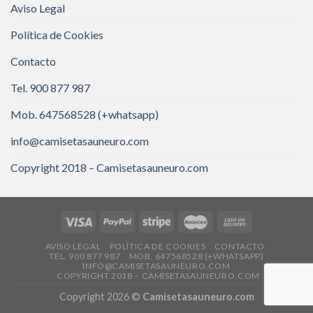
Aviso Legal
Política de Cookies
Contacto
Tel. 900 877 987
Mob. 647568528 (+whatsapp)
info@camisetasauneuro.com
Copyright 2018 – Camisetasauneuro.com
AVISO LEGAL
POLÍTICA DE COOKIES
CONTACTO
TEL. 900 877 987
MOB. 647568528 (+WHATSAPP)
INFO@CAMISETASAUNEURO.COM
COPYRIGHT 2018 – CAMISETASAUNEURO.COM
Copyright 2026 ©
Camisetasauneuro.com