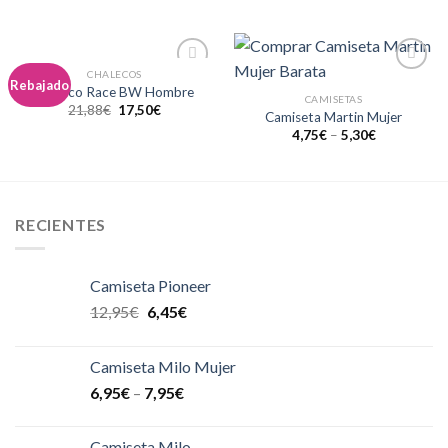
CHALECOS
Añadir
Añadir
Rebajado
Chaleco Race BW Hombre
a la
a la
CAMISETAS
21,88
€
17,50
€
lista de
lista de
Camiseta Martin Mujer
deseos
deseos
4,75
€
–
5,30
€
RECIENTES
Camiseta Pioneer
12,95
€
6,45
€
Camiseta Milo Mujer
6,95
€
–
7,95
€
Camiseta Milo