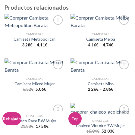
Productos relacionados
Añadir
Añadir
a la
a la
CAMISETAS
CAMISETAS
lista de
lista de
Camiseta Metropolitan
Camiseta Melba
deseos
deseos
3,28
€
–
4,11
€
4,16
€
–
4,74
€
Añadir
Añadir
a la
a la
CAMISETAS
CAMISETAS
lista de
lista de
Camiseta Mixed Mujer
Camiseta Miss
deseos
deseos
6,32
€
5,06
€
2,26
€
–
2,86
€
CHALECOS
Añadir
Añadir
Rebajado
Top
Chaleco Race BW Mujer
CHALECOS
a la
a la
Chaleco Victoire BW Mujer
21,88
€
17,50
€
lista de
lista de
65,04
€
52,03
€
deseos
deseos