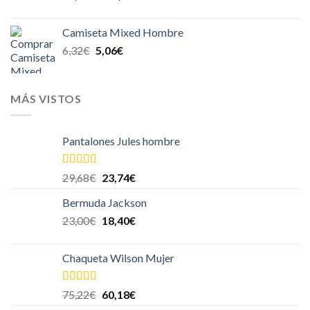
Camiseta Mixed Hombre
6,32
€
5,06
€
MÁS VISTOS
Pantalones Jules hombre
Valorado en
29,68
€
23,74
€
5.00
de 5
Bermuda Jackson
23,00
€
18,40
€
Chaqueta Wilson Mujer
Valorado en
75,22
€
60,18
€
5.00
de 5