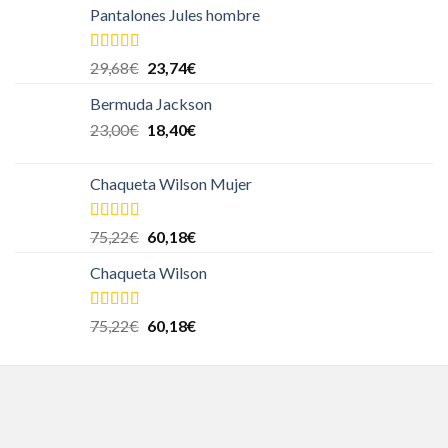
Pantalones Jules hombre
Valorado en
29,68
€
23,74
€
5.00
de 5
Bermuda Jackson
23,00
€
18,40
€
Chaqueta Wilson Mujer
Valorado en
75,22
€
60,18
€
5.00
de 5
Chaqueta Wilson
Valorado en
75,22
€
60,18
€
5.00
de 5