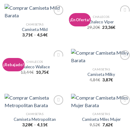
CHALECOS
Añadir
Añadir
¡En Oferta!
Chaleco Viper
a la
a la
CAMISETAS
29,20
€
23,36
€
lista de
lista de
Camiseta Mild
deseos
deseos
3,71
€
–
4,54
€
CHALECOS
Añadir
Añadir
¡Rebajado!
Chaleco Wallace
a la
a la
CAMISETAS
13,44
€
10,75
€
lista de
lista de
Camiseta Milky
deseos
deseos
4,84
€
3,87
€
Añadir
Añadir
a la
a la
CAMISETAS
CAMISETAS
lista de
lista de
Camiseta Metropolitan
Camiseta Miles Mujer
deseos
deseos
3,28
€
–
4,11
€
9,52
€
7,62
€