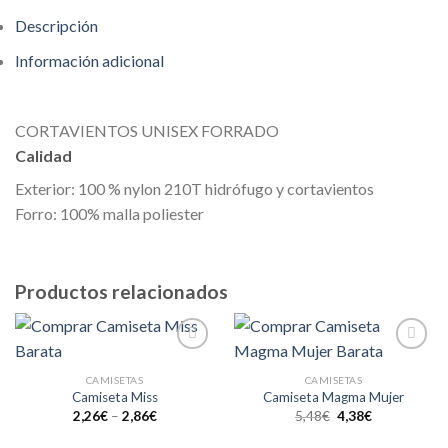
Descripción
Información adicional
CORTAVIENTOS UNISEX FORRADO
Calidad
Exterior: 100 % nylon 210T hidrófugo y cortavientos
Forro: 100% malla poliester
Productos relacionados
Añadir
Añadir
a la
a la
CAMISETAS
CAMISETAS
lista de
lista de
Camiseta Miss
Camiseta Magma Mujer
deseos
deseos
2,26
€
–
2,86
€
5,48
€
4,38
€