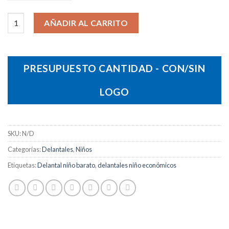
Delantal Gala Niño cantidad
AÑADIR AL CARRITO
PRESUPUESTO CANTIDAD - CON/SIN
LOGO
SKU:
N/D
Categorías:
Delantales
,
Niños
Etiquetas:
Delantal niño barato
,
delantales niño económicos