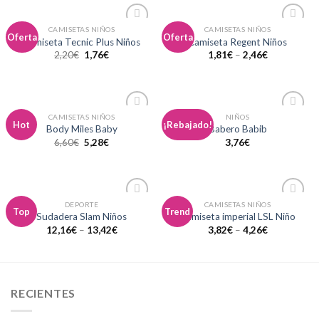
CAMISETAS NIÑOS
CAMISETAS NIÑOS
Añadir
Añadir
Oferta
Oferta
Camiseta Tecnic Plus Niños
Camiseta Regent Niños
a la
a la
2,20
€
1,76
€
1,81
€
–
2,46
€
lista de
lista de
deseos
deseos
CAMISETAS NIÑOS
NIÑOS
Añadir
Añadir
Hot
¡Rebajado!
Body Miles Baby
Babero Babib
a la
a la
6,60
€
5,28
€
3,76
€
lista de
lista de
deseos
deseos
DEPORTE
CAMISETAS NIÑOS
Añadir
Añadir
Top
Trend
Sudadera Slam Niños
Camiseta imperial LSL Niño
a la
a la
12,16
€
–
13,42
€
3,82
€
–
4,26
€
lista de
lista de
deseos
deseos
RECIENTES