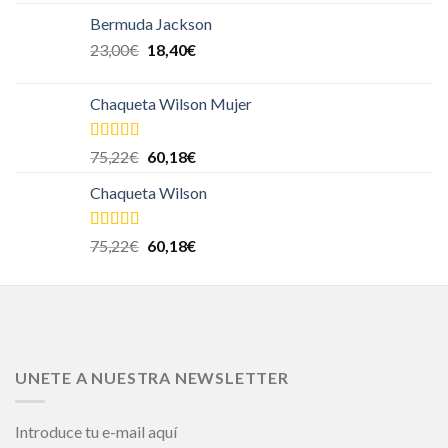
5.00
de 5
Bermuda Jackson
23,00
€
18,40
€
Chaqueta Wilson Mujer
Valorado en
75,22
€
60,18
€
5.00
de 5
Chaqueta Wilson
Valorado en
75,22
€
60,18
€
5.00
de 5
UNETE A NUESTRA NEWSLETTER
Introduce tu e-mail aquí