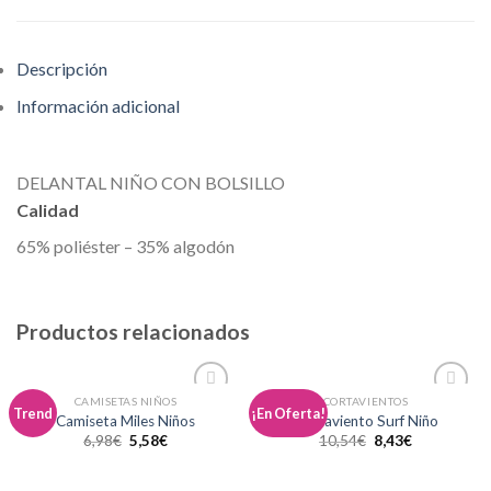
Descripción
Información adicional
DELANTAL NIÑO CON BOLSILLO
Calidad
65% poliéster – 35% algodón
Productos relacionados
CAMISETAS NIÑOS
CORTAVIENTOS
Añadir
Añadir
Trend
¡En Oferta!
Camiseta Miles Niños
Cortaviento Surf Niño
a la
a la
6,98
€
5,58
€
10,54
€
8,43
€
lista de
lista de
deseos
deseos