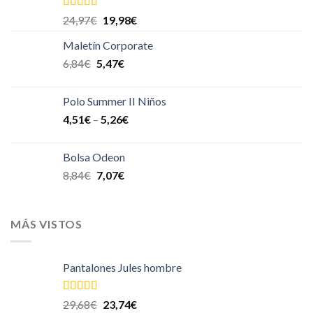
Valorado en
24,97
€
19,98
€
5.00
de 5
Maletín Corporate
6,84
€
5,47
€
Polo Summer II Niños
4,51
€
–
5,26
€
Bolsa Odeon
8,84
€
7,07
€
MÁS VISTOS
Pantalones Jules hombre
Valorado en
29,68
€
23,74
€