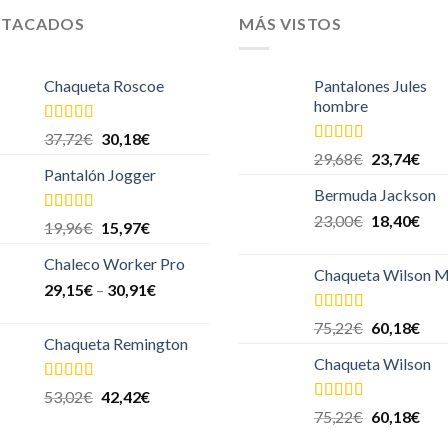
STACADOS
MÁS VISTOS
Chaqueta Roscoe
Pantalones Jules
hombre
Valorado en
37,72
€
30,18
€
5.00
de 5
Valorado en
29,68
€
23,74
€
5.00
de 5
Pantalón Jogger
Bermuda Jackson
23,00
€
18,40
€
Valorado
19,96
€
15,97
€
en
4.00
de
5
Chaleco Worker Pro
Chaqueta Wilson M
29,15
€
–
30,91
€
Valorado en
75,22
€
60,18
€
5.00
de 5
Chaqueta Remington
Chaqueta Wilson
Valorado
53,02
€
42,42
€
en
4.00
de
Valorado en
75,22
€
60,18
€
5
5.00
de 5