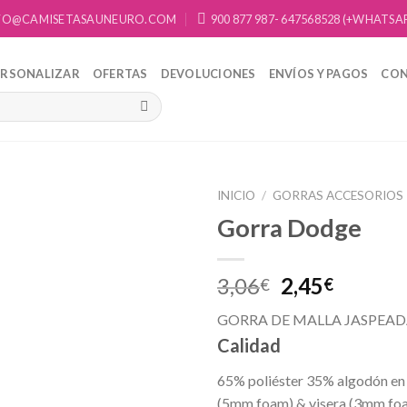
FO@CAMISETASAUNEURO.COM
900 877 987- 647568528 (+WHATSA
ERSONALIZAR
OFERTAS
DEVOLUCIONES
ENVÍOS Y PAGOS
CO
INICIO
/
GORRAS ACCESORIOS
Gorra Dodge
Añadir
a la
lista de
3,06
2,45
€
€
deseos
GORRA DE MALLA JASPEADA
Calidad
65% poliéster 35% algodón en e
(5mm foam) & visera (3mm foa