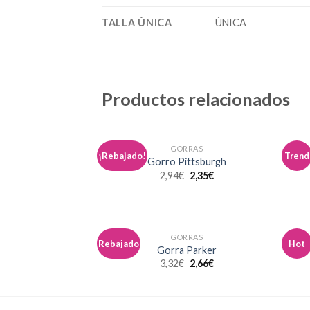
TALLA ÚNICA
ÚNICA
Productos relacionados
GORRAS
¡Rebajado!
Trend
Añadir
Gorro Pittsburgh
a la
2,94
€
2,35
€
lista de
deseos
GORRAS
Rebajado
Hot
Añadir
Gorra Parker
a la
3,32
€
2,66
€
lista de
deseos