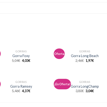
GORRAS
GORRAS
Oferta
Añadir
Aña
Gorra Foxy
Gorra Long Beach
a la
a l
5,04
€
4,03
€
2,46
€
1,97
€
lista de
lista
deseos
des
GORRAS
GORRAS
¡En Oferta!
Añadir
Aña
Gorra Ramsey
Gorra LongChamp
a la
a l
5,46
€
4,37
€
3,80
€
3,04
€
lista de
lista
deseos
des