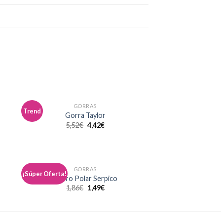
GORRAS
Trend
dir
Añadir
Gorra Taylor
a
a la
5,52
€
4,42
€
 de
lista de
eos
deseos
GORRAS
¡Súper Oferta!
dir
Añadir
Gorro Polar Serpico
a
a la
1,86
€
1,49
€
 de
lista de
eos
deseos