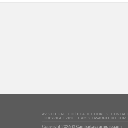
AVISO LEGAL
POLÍTICA DE COOKIES
CONTAC
COPYRIGHT 2018 – CAMISETASAUNEURO.COM
Copyright 2026 ©
Camisetasauneuro.com