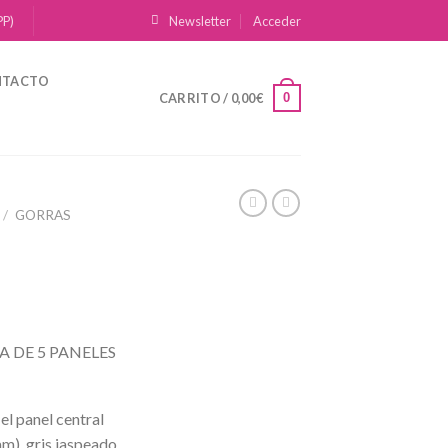
PP)
Newsletter
Acceder
NTACTO
0
CARRITO /
0,00
€
/
GORRAS
 DE 5 PANELES
l panel central
m), gris jaspeado