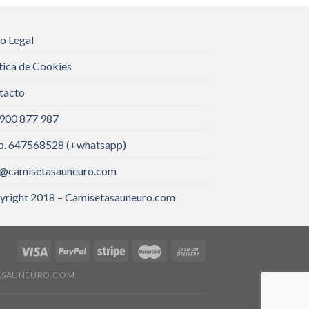
o Legal
tica de Cookies
tacto
 900 877 987
. 647568528 (+whatsapp)
o@camisetasauneuro.com
yright 2018 – Camisetasauneuro.com
ASAUNEURO.COM