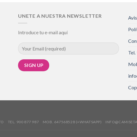
UNETE A NUESTRA NEWSLETTER
Avis
Polí
Introduce tu e-mail aquí
Con
Tel.
Mob
inf
Cop
TO
TEL. 900 877 987
MOB. 647568528 (+WHATSAPP)
INFO@CAMISET