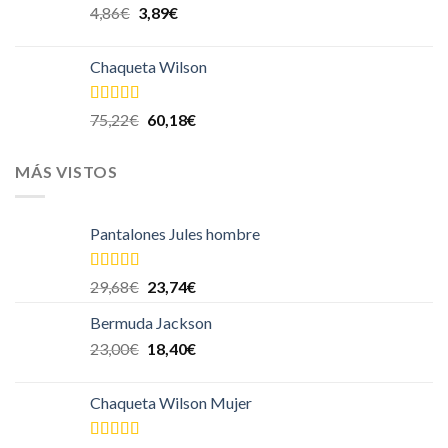
4,86
€
3,89
€
Chaqueta Wilson
Valorado en
75,22
€
60,18
€
5.00
de 5
MÁS VISTOS
Pantalones Jules hombre
Valorado en
29,68
€
23,74
€
5.00
de 5
Bermuda Jackson
23,00
€
18,40
€
Chaqueta Wilson Mujer