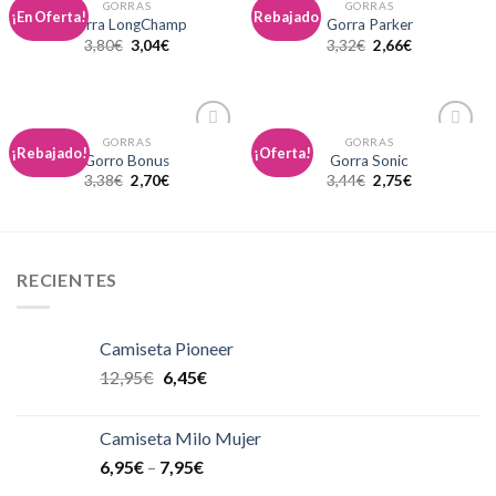
GORRAS
GORRAS
Añadir
Añadir
¡En Oferta!
Rebajado
Gorra LongChamp
Gorra Parker
a la
a la
3,80
€
3,04
€
3,32
€
2,66
€
lista de
lista de
deseos
deseos
GORRAS
GORRAS
Añadir
Añadir
¡Rebajado!
¡Oferta!
Gorro Bonus
Gorra Sonic
a la
a la
3,38
€
2,70
€
3,44
€
2,75
€
lista de
lista de
deseos
deseos
RECIENTES
Camiseta Pioneer
12,95
€
6,45
€
Camiseta Milo Mujer
6,95
€
–
7,95
€