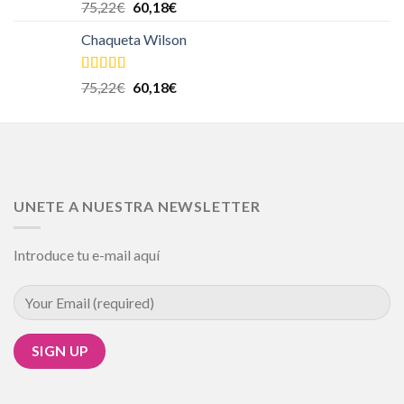
Valorado en
75,22
€
60,18
€
5.00
de 5
Chaqueta Wilson
Valorado en
75,22
€
60,18
€
5.00
de 5
UNETE A NUESTRA NEWSLETTER
Introduce tu e-mail aquí