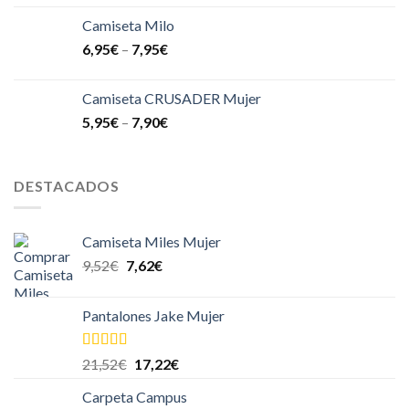
Camiseta Milo
6,95
€
–
7,95
€
Camiseta CRUSADER Mujer
5,95
€
–
7,90
€
DESTACADOS
Camiseta Miles Mujer
9,52
€
7,62
€
Pantalones Jake Mujer
Valorado
21,52
€
17,22
€
en
4.00
de
5
Carpeta Campus