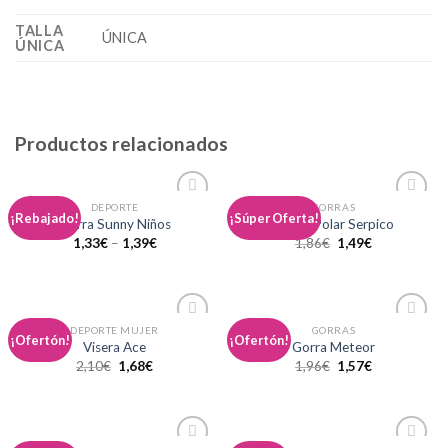
TALLA
ÚNICA
ÚNICA
Productos relacionados
DEPORTE
GORRAS
Añadir
Añadir
¡Rebajado!
¡Súper Oferta!
Gorra Sunny Niños
Gorro Polar Serpico
a la
a la
1,33
€
–
1,39
€
1,86
€
1,49
€
lista de
lista de
deseos
deseos
DEPORTE MUJER
GORRAS
Añadir
Añadir
¡Ofertón!
¡Ofertón!
Visera Ace
Gorra Meteor
a la
a la
2,10
€
1,68
€
1,96
€
1,57
€
lista de
lista de
deseos
deseos