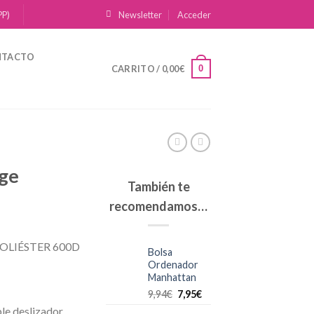
PP)
Newsletter
Acceder
NTACTO
0
CARRITO /
0,00
€
ge
También te
recomendamos…
LIÉSTER 600D
Bolsa
Ordenador
Manhattan
9,94
€
7,95
€
le deslizador