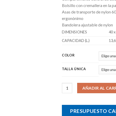
Bolsillo con cremallera en la p
Asas de transporte de nylon 6
ergonónimo
Bandolera ajustable de nylon
DIMENSIONES
40 x
CAPACIDAD (L.)
13,6
COLOR
TALLA ÚNICA
Maletín Cambridge cantidad
AÑADIR AL CAR
PRESUPUESTO CA