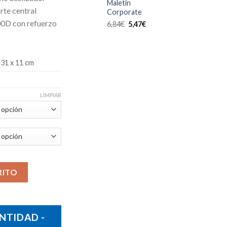
Maletín
arte central
Corporate
00D con refuerzo
6,84
€
5,47
€
 31 x 11 cm
LIMPIAR
RITO
NTIDAD -