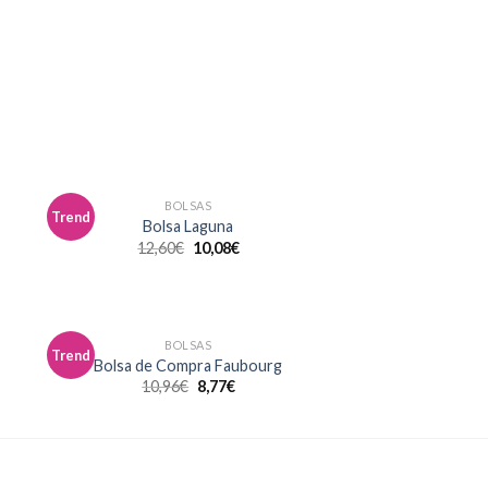
BOLSAS
Trend
dir
Añadir
Bolsa Laguna
a
a la
12,60
€
10,08
€
 de
lista de
eos
deseos
BOLSAS
Trend
dir
Añadir
Bolsa de Compra Faubourg
a
a la
10,96
€
8,77
€
 de
lista de
eos
deseos