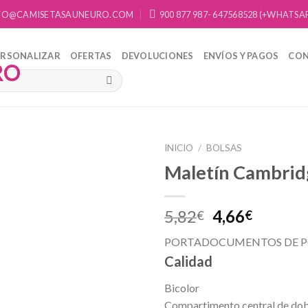
FO@CAMISETASAUNEURO.COM
900 877 987- 647568528 (+WHATSA
ERSONALIZAR
OFERTAS
DEVOLUCIONES
ENVÍOS Y PAGOS
CO
INICIO
/
BOLSAS
Maletín Cambrid
Añadir
a la
lista de
5,82
4,66
€
€
deseos
PORTADOCUMENTOS DE PO
Calidad
Bicolor
Compartimento central de dob