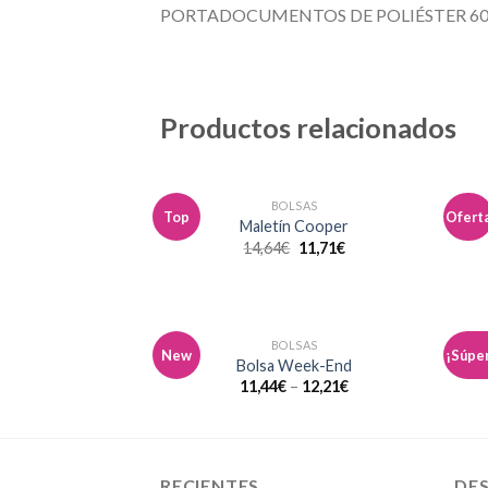
PORTADOCUMENTOS DE POLIÉSTER 6
Productos relacionados
BOLSAS
Top
Ofert
Añadir
Maletín Cooper
a la
14,64
€
11,71
€
lista de
deseos
BOLSAS
New
¡Súper
Añadir
Bolsa Week-End
a la
11,44
€
–
12,21
€
lista de
deseos
RECIENTES
DE