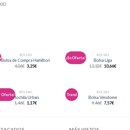
00D
BOLSAS
BOLSAS
a
¡En Oferta!
Añadir
Aña
Bolsa de Compra Hamilton
Bolsa Liga
a la
a l
4,06
€
3,25
€
13,32
€
10,66
€
lista de
lista
deseos
des
BOLSAS
BOLSAS
 Oferta!
Trend
Añadir
Aña
Mochila Urban
Bolsa Vendome
a la
a l
1,46
€
1,17
€
9,46
€
7,57
€
lista de
lista
deseos
des
STACADOS
MÁS VISTOS