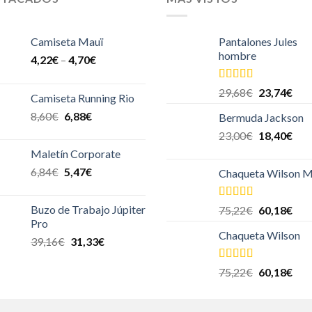
Camiseta Mauï
Pantalones Jules
hombre
4,22
€
–
4,70
€
Valorado en
29,68
€
23,74
€
Camiseta Running Rio
5.00
de 5
8,60
€
6,88
€
Bermuda Jackson
23,00
€
18,40
€
Maletín Corporate
6,84
€
5,47
€
Chaqueta Wilson M
Valorado en
Buzo de Trabajo Júpiter
75,22
€
60,18
€
5.00
de 5
Pro
Chaqueta Wilson
39,16
€
31,33
€
Valorado en
75,22
€
60,18
€
5.00
de 5