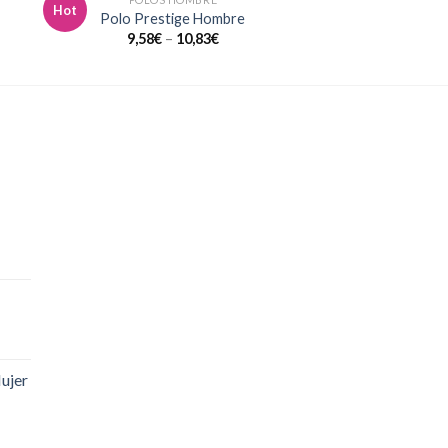
Hot
dir
Añadir
Polo Prestige Hombre
a
a la
9,58
€
–
10,83
€
 de
lista de
eos
deseos
ujer