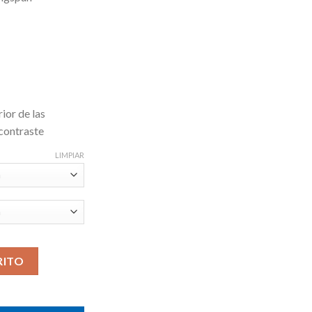
ior de las
 contraste
LIMPIAR
RITO