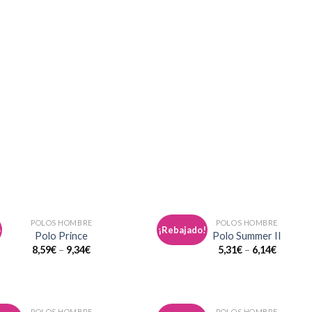
POLOS HOMBRE
POLOS HOMBRE
o
¡Rebajado!
Añadir
Aña
Polo Prince
Polo Summer II
a la
a l
8,59
€
–
9,34
€
5,31
€
–
6,14
€
lista de
lista
deseos
des
POLOS HOMBRE
POLOS HOMBRE