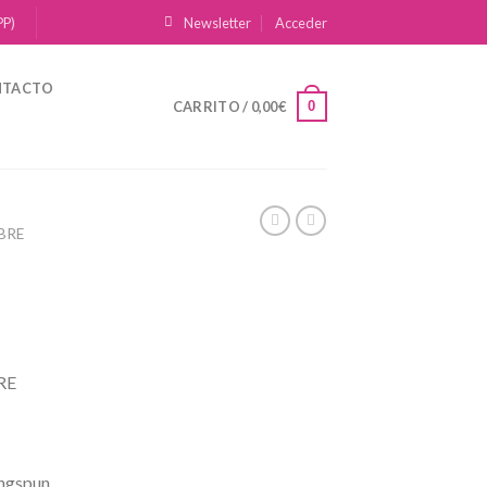
PP)
Newsletter
Acceder
NTACTO
0
CARRITO /
0,00
€
BRE
RE
ngspun