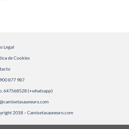
o Legal
tica de Cookies
tacto
 900 877 987
. 647568528 (+whatsapp)
o@camisetasauneuro.com
yright 2018 – Camisetasauneuro.com