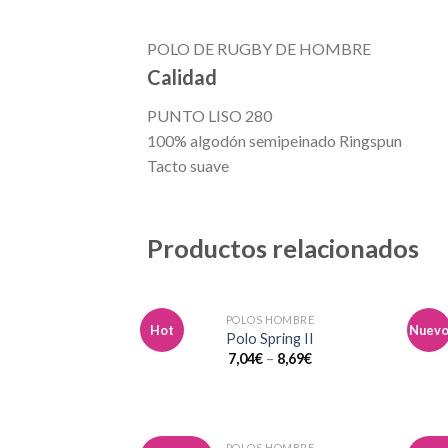
POLO DE RUGBY DE HOMBRE
Calidad
PUNTO LISO 280
100% algodón semipeinado Ringspun
Tacto suave
Productos relacionados
POLOS HOMBRE
Hot
Nuev
Añadir
Polo Spring II
a la
7,04
€
–
8,69
€
lista de
deseos
POLOS HOMBRE