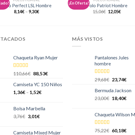
jado!
¡En Oferta!
Añadir
Aña
Polo Perfect LSL Hombre
Polo Patriot Hombre
a la
a l
8,14
€
–
9,30
€
15,06
€
12,05
€
lista de
lista
deseos
des
STACADOS
MÁS VISTOS
Chaqueta Ryan Mujer
Pantalones Jules
hombre
Valorado
110,66
€
88,53
€
en
4.00
de
Valorado en
29,68
€
23,74
€
5
5.00
de 5
Camiseta YC 150 Niños
Bermuda Jackson
1,36
€
–
1,52
€
23,00
€
18,40
€
Bolsa Marbella
Chaqueta Wilson M
3,76
€
3,01
€
Valorado en
75,22
€
60,18
€
Camiseta Mixed Mujer
5.00
de 5