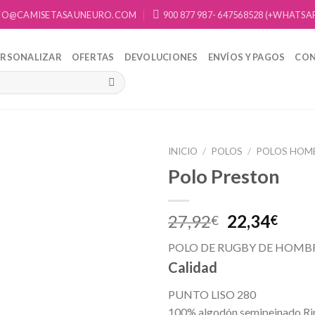
FO@CAMISETASAUNEURO.COM
900 877 987- 647568528 (+WHATSA
ERSONALIZAR
OFERTAS
DEVOLUCIONES
ENVÍOS Y PAGOS
CO
INICIO
/
POLOS
/
POLOS HOM
Polo Preston
Añadir
a la
lista de
27,92
22,34
€
€
deseos
POLO DE RUGBY DE HOMB
Calidad
PUNTO LISO 280
100% algodón semipeinado Ri