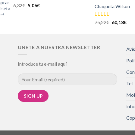
6,32
€
5,06
€
Chaqueta Wilson
Valorado en
75,22
€
60,18
€
5.00
de 5
UNETE A NUESTRA NEWSLETTER
Avis
Polí
Introduce tu e-mail aquí
Con
Tel.
Mob
inf
Cop