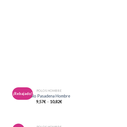
POLOS HOMBRE
¡Rebajado!
dir
Añadir
Polo Pasadena Hombre
a
a la
9,57
€
–
10,82
€
 de
lista de
eos
deseos
POLOS HOMBRE