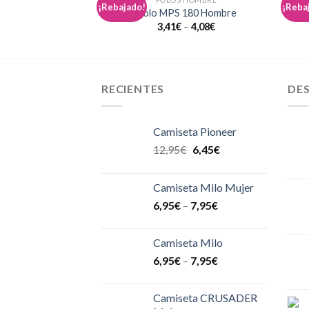
¡Rebajado!
¡Reba
Añadir
Polo MPS 180 Hombre
a la
3,41
€
–
4,08
€
lista de
deseos
RECIENTES
DE
Camiseta Pioneer
12,95
€
6,45
€
Camiseta Milo Mujer
6,95
€
–
7,95
€
Camiseta Milo
6,95
€
–
7,95
€
Camiseta CRUSADER