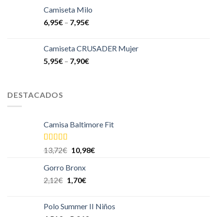
Camiseta Milo
6,95
€
–
7,95
€
Camiseta CRUSADER Mujer
5,95
€
–
7,90
€
DESTACADOS
Camisa Baltimore Fit
Valorado en
13,72
€
10,98
€
5.00
de 5
Gorro Bronx
2,12
€
1,70
€
Polo Summer II Niños