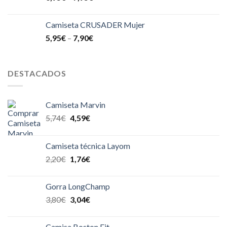
Camiseta CRUSADER Mujer
5,95
€
–
7,90
€
DESTACADOS
Camiseta Marvin
5,74
€
4,59
€
Camiseta técnica Layom
2,20
€
1,76
€
Gorra LongChamp
3,80
€
3,04
€
Camisa Boston Fit