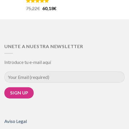
Valorado en
75,22
€
60,18
€
5.00
de 5
UNETE A NUESTRA NEWSLETTER
Introduce tu e-mail aquí
Aviso Legal