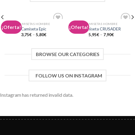
CAMISETAS HOMBRE
CAMISETAS HOMBRE
¡Oferta!
¡Oferta!
Añadir
Añadir
Camiseta Epic
Camiseta CRUSADER
a la
a la
3,75
€
–
5,80
€
5,95
€
–
7,90
€
lista de
lista de
deseos
deseos
BROWSE OUR CATEGORIES
FOLLOW US ON INSTAGRAM
Instagram has returned invalid data.