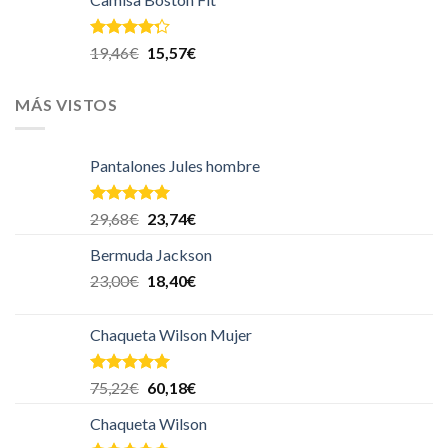
Valorado
19,46
€
15,57
€
en
4.00
de 5
MÁS VISTOS
Pantalones Jules hombre
Valorado en
29,68
€
23,74
€
5.00
de 5
Bermuda Jackson
23,00
€
18,40
€
Chaqueta Wilson Mujer
Valorado en
75,22
€
60,18
€
5.00
de 5
Chaqueta Wilson