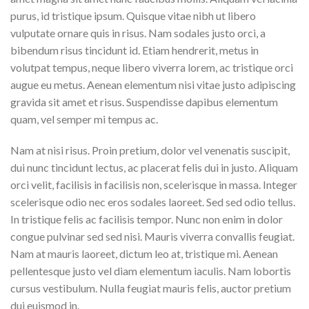
purus, id tristique ipsum. Quisque vitae nibh ut libero
vulputate ornare quis in risus. Nam sodales justo orci, a
bibendum risus tincidunt id. Etiam hendrerit, metus in
volutpat tempus, neque libero viverra lorem, ac tristique orci
augue eu metus. Aenean elementum nisi vitae justo adipiscing
gravida sit amet et risus. Suspendisse dapibus elementum
quam, vel semper mi tempus ac.
Nam at nisi risus. Proin pretium, dolor vel venenatis suscipit,
dui nunc tincidunt lectus, ac placerat felis dui in justo. Aliquam
orci velit, facilisis in facilisis non, scelerisque in massa. Integer
scelerisque odio nec eros sodales laoreet. Sed sed odio tellus.
In tristique felis ac facilisis tempor. Nunc non enim in dolor
congue pulvinar sed sed nisi. Mauris viverra convallis feugiat.
Nam at mauris laoreet, dictum leo at, tristique mi. Aenean
pellentesque justo vel diam elementum iaculis. Nam lobortis
cursus vestibulum. Nulla feugiat mauris felis, auctor pretium
dui euismod in.