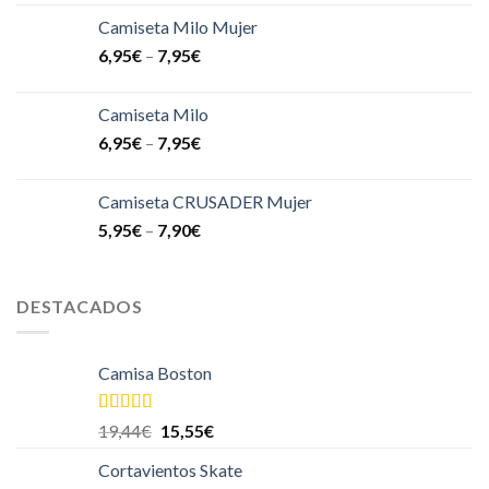
Camiseta Milo Mujer
6,95
€
–
7,95
€
Camiseta Milo
6,95
€
–
7,95
€
Camiseta CRUSADER Mujer
5,95
€
–
7,90
€
DESTACADOS
Camisa Boston
Valorado
19,44
€
15,55
€
en
4.00
de
5
Cortavientos Skate