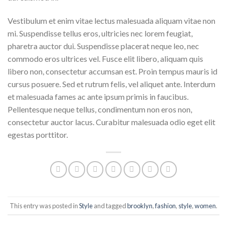
Vestibulum et enim vitae lectus malesuada aliquam vitae non
mi. Suspendisse tellus eros, ultricies nec lorem feugiat,
pharetra auctor dui. Suspendisse placerat neque leo, nec
commodo eros ultrices vel. Fusce elit libero, aliquam quis
libero non, consectetur accumsan est. Proin tempus mauris id
cursus posuere. Sed et rutrum felis, vel aliquet ante. Interdum
et malesuada fames ac ante ipsum primis in faucibus.
Pellentesque neque tellus, condimentum non eros non,
consectetur auctor lacus. Curabitur malesuada odio eget elit
egestas porttitor.
This entry was posted in
Style
and tagged
brooklyn
,
fashion
,
style
,
women
.