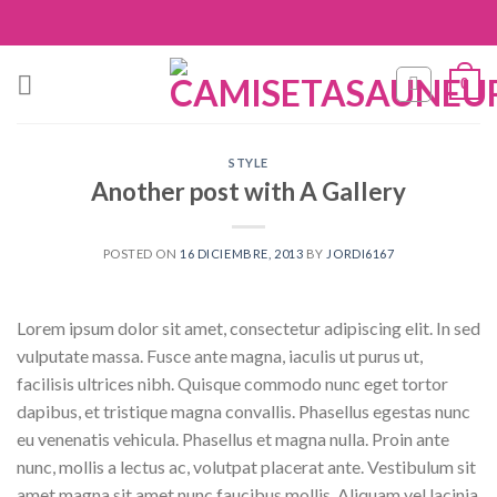
Skip
to
content
0
STYLE
Another post with A Gallery
POSTED ON
16 DICIEMBRE, 2013
BY
JORDI6167
Lorem ipsum dolor sit amet, consectetur adipiscing elit. In sed
vulputate massa. Fusce ante magna, iaculis ut purus ut,
facilisis ultrices nibh. Quisque commodo nunc eget tortor
dapibus, et tristique magna convallis. Phasellus egestas nunc
eu venenatis vehicula. Phasellus et magna nulla. Proin ante
nunc, mollis a lectus ac, volutpat placerat ante. Vestibulum sit
amet magna sit amet nunc faucibus mollis. Aliquam vel lacinia