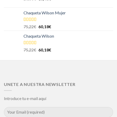
Chaqueta Wilson Mujer
Valorado en
75,22
€
60,18
€
5.00
de 5
Chaqueta Wilson
Valorado en
75,22
€
60,18
€
5.00
de 5
UNETE A NUESTRA NEWSLETTER
Introduce tu e-mail aquí