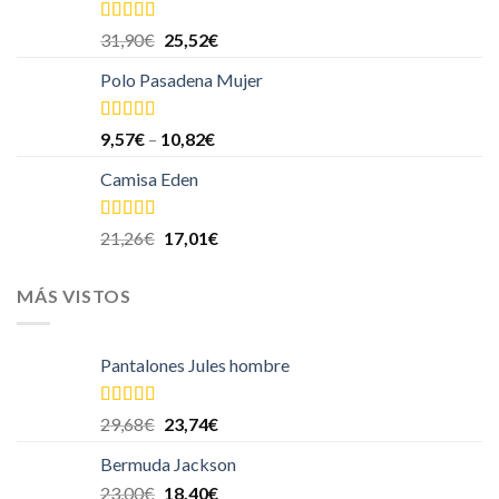
Valorado en
31,90
€
25,52
€
5.00
de 5
Polo Pasadena Mujer
Valorado
9,57
€
–
10,82
€
en
4.00
de
5
Camisa Eden
Valorado
21,26
€
17,01
€
en
4.00
de
5
MÁS VISTOS
Pantalones Jules hombre
Valorado en
29,68
€
23,74
€
5.00
de 5
Bermuda Jackson
23,00
€
18,40
€