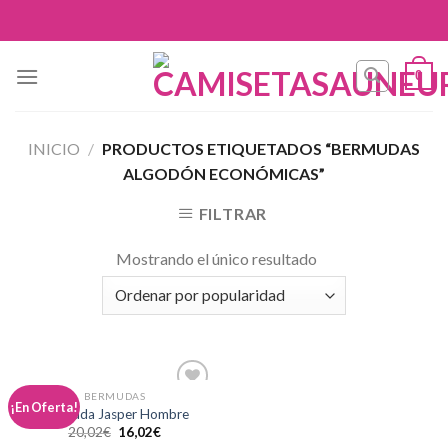
Skip
to
content
0
INICIO
/
PRODUCTOS ETIQUETADOS “BERMUDAS
ALGODÓN ECONÓMICAS”
FILTRAR
Mostrando el único resultado
BERMUDAS
Añadir
¡En Oferta!
Bermuda Jasper Hombre
a la
20,02
€
16,02
€
lista de
deseos