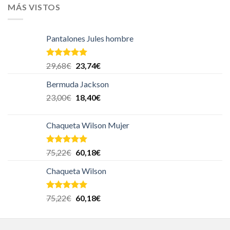
MÁS VISTOS
Pantalones Jules hombre
Valorado en
29,68
€
23,74
€
5.00
de 5
Bermuda Jackson
23,00
€
18,40
€
Chaqueta Wilson Mujer
Valorado en
75,22
€
60,18
€
5.00
de 5
Chaqueta Wilson
Valorado en
75,22
€
60,18
€
5.00
de 5