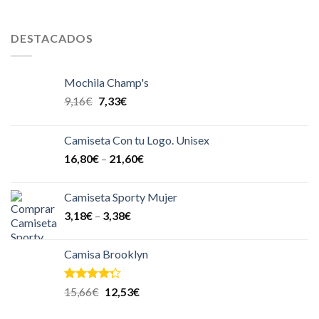
DESTACADOS
Mochila Champ's
9,16
€
7,33
€
Camiseta Con tu Logo. Unisex
16,80
€
–
21,60
€
Camiseta Sporty Mujer
3,18
€
–
3,38
€
Camisa Brooklyn
Valorado
15,66
€
12,53
€
en
4.00
de 5