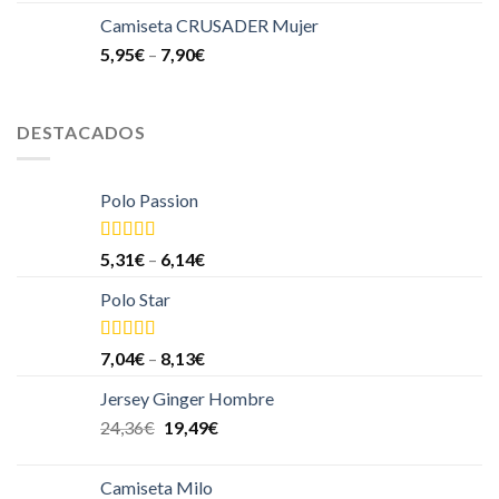
Camiseta CRUSADER Mujer
5,95
€
–
7,90
€
DESTACADOS
Polo Passion
Valorado
5,31
€
–
6,14
€
en
4.00
de
5
Polo Star
Valorado
7,04
€
–
8,13
€
en
4.00
de
5
Jersey Ginger Hombre
24,36
€
19,49
€
Camiseta Milo