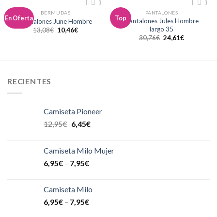
BERMUDAS
PANTALONES
Añadir
Añadir
En Oferta
Top
Pantalones Jules Hombre
Pantalones June Hombre
a la
a la
largo 35
13,08
€
10,46
€
lista de
lista de
deseos
deseos
30,76
€
24,61
€
RECIENTES
Camiseta Pioneer
12,95
€
6,45
€
Camiseta Milo Mujer
6,95
€
–
7,95
€
Camiseta Milo
6,95
€
–
7,95
€