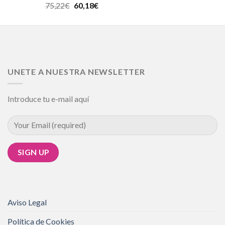
Valorado en
75,22
€
60,18
€
5.00
de 5
UNETE A NUESTRA NEWSLETTER
Introduce tu e-mail aquí
Aviso Legal
Política de Cookies