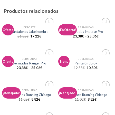
Productos relacionados
DEPORTE
BERMUDAS
Añadir
Añadir
Oferta
¡En Oferta!
Pantalones Jake hombre
Bermudas Impulse Pro
a la
a la
21,52
€
17,22
€
23,38
€
–
25,06
€
lista de
lista de
deseos
deseos
BERMUDAS
BERMUDAS
Añadir
Añadir
Oferta
Trend
Bermudas Ranger Pro
Pantalón Juicy
a la
a la
23,38
€
–
25,06
€
12,88
€
10,30
€
lista de
lista de
deseos
deseos
BERMUDAS
BERMUDAS
Añadir
Añadir
¡Rebajado!
¡Rebajado!
Pantalones Running Chicago
Pantalones Running Chicago
a la
a la
11,02
€
8,82
€
11,02
€
8,82
€
lista de
lista de
deseos
deseos