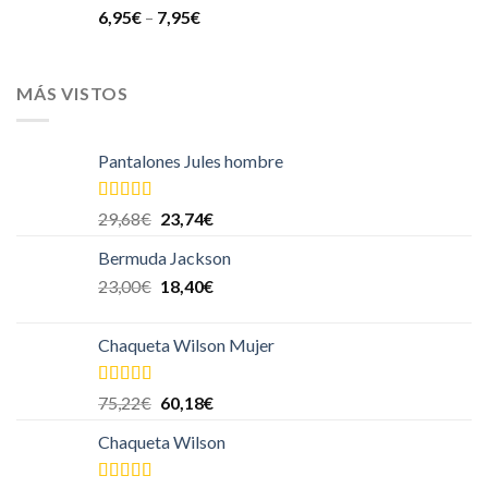
6,95
€
–
7,95
€
MÁS VISTOS
Pantalones Jules hombre
Valorado en
29,68
€
23,74
€
5.00
de 5
Bermuda Jackson
23,00
€
18,40
€
Chaqueta Wilson Mujer
Valorado en
75,22
€
60,18
€
5.00
de 5
Chaqueta Wilson