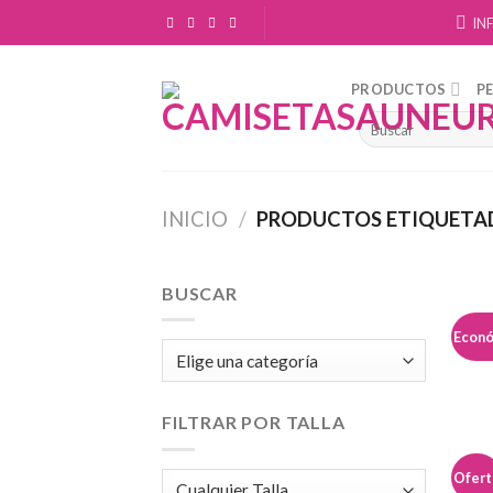
Skip
IN
to
content
PRODUCTOS
P
INICIO
/
PRODUCTOS ETIQUETAD
BUSCAR
Econ
FILTRAR POR TALLA
Ofert