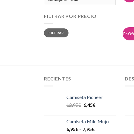
FILTRAR POR PRECIO
Precio
Precio
FILTRAR
mínimo
máximo
En Of
RECIENTES
DE
Camiseta Pioneer
12,95
€
6,45
€
Camiseta Milo Mujer
6,95
€
–
7,95
€