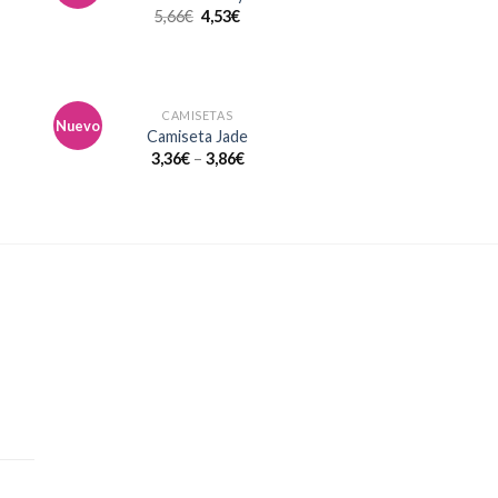
la
a la
5,66
€
4,53
€
a de
lista de
eos
deseos
CAMISETAS
Nuevo
dir
Añadir
Camiseta Jade
la
a la
3,36
€
–
3,86
€
a de
lista de
eos
deseos