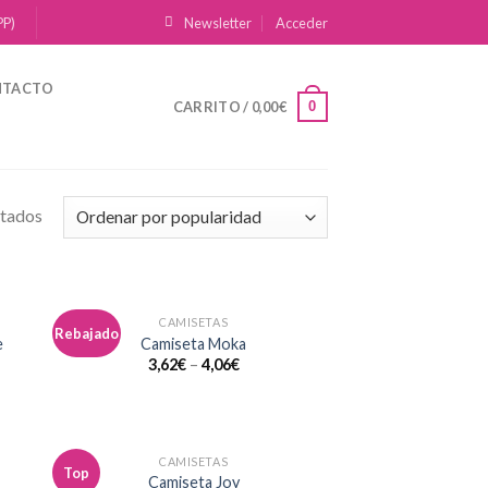
PP)
Newsletter
Acceder
NTACTO
0
CARRITO /
0,00
€
ltados
CAMISETAS
Rebajado
dir
Añadir
e
Camiseta Moka
la
a la
3,62
€
–
4,06
€
a de
lista de
eos
deseos
CAMISETAS
Top
dir
Añadir
Camiseta Joy