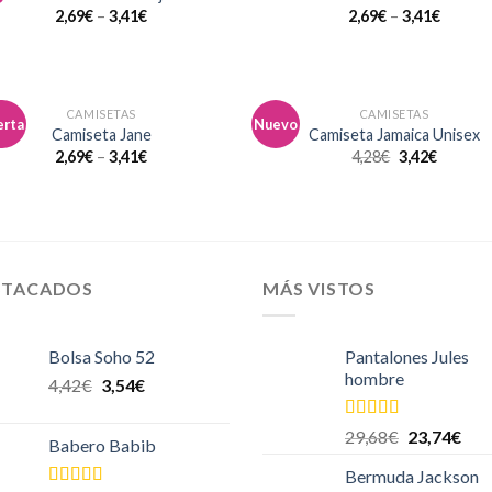
a la
a 
2,69
€
–
3,41
€
2,69
€
–
3,41
€
lista de
list
deseos
des
CAMISETAS
CAMISETAS
erta
Nuevo
Añadir
Aña
Camiseta Jane
Camiseta Jamaica Unisex
a la
a 
2,69
€
–
3,41
€
4,28
€
3,42
€
lista de
list
deseos
des
STACADOS
MÁS VISTOS
Bolsa Soho 52
Pantalones Jules
hombre
4,42
€
3,54
€
Valorado en
29,68
€
23,74
€
Babero Babib
5.00
de 5
Bermuda Jackson