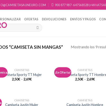
FO@CAMISETASAUNEURO.COM
900 877 987- 647568528 (+WHATSA
ERSONALIZAR
OFERTAS
DEVOLUCIONES
ENVÍOS Y PAGOS
CO
Mostrando los 9 resu
OS “CAMISETA SIN MANGAS”
CAMISETAS
CAMISETAS
ómica
¡En Oferta!
Añadir
Aña
Camiseta Sporty TT Mujer
Camiseta Sporty TT Hombr
a la
a 
2,50
€
–
2,69
€
2,50
€
–
2,69
€
lista de
list
deseos
des
CAMISETAS
CAMISETAS
a
Añadir
Aña
Camiseta Justin Mujer
Camiseta Justin Hombre